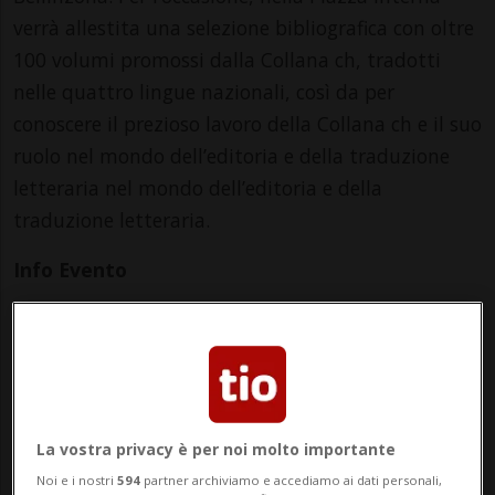
verrà allestita una selezione bibliografica con oltre
100 volumi promossi dalla Collana ch, tradotti
nelle quattro lingue nazionali, così da per
conoscere il prezioso lavoro della Collana ch e il suo
ruolo nel mondo dell’editoria e della traduzione
letteraria nel mondo dell’editoria e della
traduzione letteraria.
Info Evento
da Wednesday 27 November 2024
a Monday 6 January 2025
Lu,Ma,Me,Gi,Ve,Sa
dalle 08.00
La vostra privacy è per noi molto importante
Indirizzo
Noi e i nostri
594
partner archiviamo e accediamo ai dati personali,