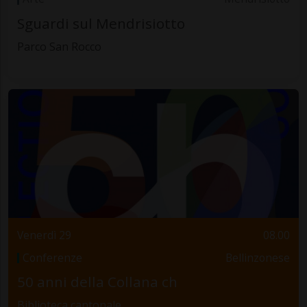
Sguardi sul Mendrisiotto
Parco San Rocco
Venerdì 29
08.00
Conferenze
Bellinzonese
50 anni della Collana ch
Biblioteca cantonale