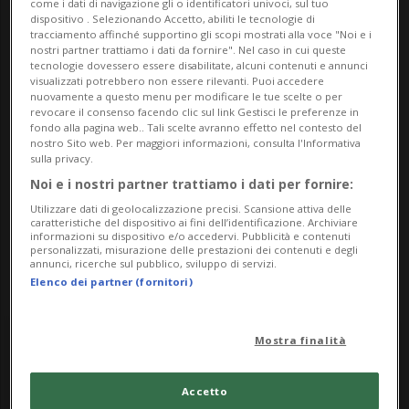
come i dati di navigazione gli o identificatori univoci, sul tuo
Biblioteca cantonale
dispositivo . Selezionando Accetto, abiliti le tecnologie di
tracciamento affinché supportino gli scopi mostrati alla voce "Noi e i
nostri partner trattiamo i dati da fornire". Nel caso in cui queste
Viale Stefano Franscini 30a
tecnologie dovessero essere disabilitate, alcuni contenuti e annunci
visualizzati potrebbero non essere rilevanti. Puoi accedere
6500, Bellinzona
nuovamente a questo menu per modificare le tue scelte o per
revocare il consenso facendo clic sul link Gestisci le preferenze in
fondo alla pagina web.. Tali scelte avranno effetto nel contesto del
Contatti
nostro Sito web. Per maggiori informazioni, consulta l'Informativa
sulla privacy.
https://www.sbt.ti.ch/agenda?tx_tichsbt_sbt%5Bac
Noi e i nostri partner trattiamo i dati per fornire:
tion%5D=agenda&tx_tichsbt_sbt%5Bcontroller%5D
Utilizzare dati di geolocalizzazione precisi. Scansione attiva delle
caratteristiche del dispositivo ai fini dell’identificazione. Archiviare
=Sbt&cH
informazioni su dispositivo e/o accedervi. Pubblicità e contenuti
personalizzati, misurazione delle prestazioni dei contenuti e degli
annunci, ricerche sul pubblico, sviluppo di servizi.
Elenco dei partner (fornitori)
Mostra finalità
Friday
Accetto