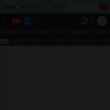
Affitta
Acquista
s
Agenda
LAC
People
TioTalk
NewsBlog
Rubric
CONCERTI
CINEMA
SPETTACOLI
MOSTRE E INCONTRI
BIG