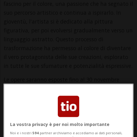
fascino per il colore, una passione che ha segnato il
suo percorso artistico e continua a ispirarlo. In
gioventù, l'artista si è dedicato alla pittura
figurativa, per poi evolversi gradualmente verso un
linguaggio astratto. Questo processo di
trasformazione ha permesso al colore di diventare
il vero protagonista delle sue creazioni, esplorato
in tutte le sue sfumature e potenzialità espressive.
Le opere saranno esposte fino al 30 novembre
2024.
Info Evento
Per tutti
La vostra privacy è per noi molto importante
da Thursday 31 October 2024
Noi e i nostri
594
partner archiviamo e accediamo ai dati personali,