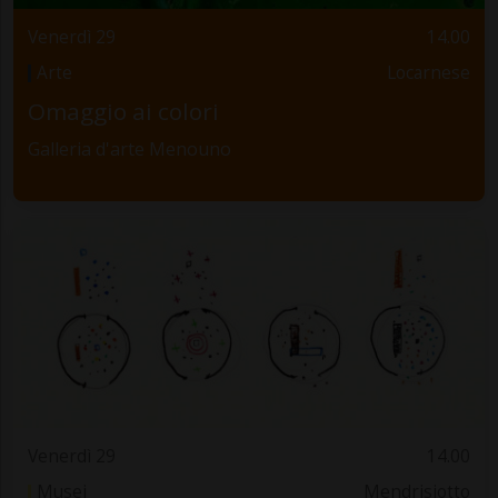
Venerdì 29
14.00
Arte
Locarnese
Omaggio ai colori
Galleria d'arte Menouno
Venerdì 29
14.00
Musei
Mendrisiotto