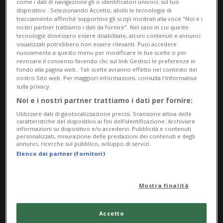
a Saturday 30 November 2024
come i dati di navigazione gli o identificatori univoci, sul tuo
dispositivo . Selezionando Accetto, abiliti le tecnologie di
Lu,Ma,Me,Gi,Ve,Sa
tracciamento affinché supportino gli scopi mostrati alla voce "Noi e i
nostri partner trattiamo i dati da fornire". Nel caso in cui queste
dalle 14.00
tecnologie dovessero essere disabilitate, alcuni contenuti e annunci
visualizzati potrebbero non essere rilevanti. Puoi accedere
Indirizzo
nuovamente a questo menu per modificare le tue scelte o per
revocare il consenso facendo clic sul link Gestisci le preferenze in
fondo alla pagina web.. Tali scelte avranno effetto nel contesto del
Galleria d'arte Menouno
nostro Sito web. Per maggiori informazioni, consulta l'Informativa
sulla privacy.
6600, Muralto
Noi e i nostri partner trattiamo i dati per fornire:
Utilizzare dati di geolocalizzazione precisi. Scansione attiva delle
Contatti
caratteristiche del dispositivo ai fini dell’identificazione. Archiviare
informazioni su dispositivo e/o accedervi. Pubblicità e contenuti
personalizzati, misurazione delle prestazioni dei contenuti e degli
https://immobiliare-sl.ch/esposizioni-galleria-dart
annunci, ricerche sul pubblico, sviluppo di servizi.
Elenco dei partner (fornitori)
e/
Mostra finalità
Accetto