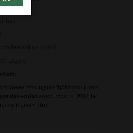
lle 10.00
dirizzo
C
azza Bernardino Luini 6
00, Lugano
ntatti
tps://www.masilugano.ch/it/masi/in-cors
agenda/events/evento~mostre~2024~lac
remio-manor~.html