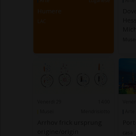
Arte
Luganese
Arte
Humere
Dov
Hess
LAC
Mich
Muse
Venerdì 29
14.00
Vener
Musei
Mendrisiotto
Arte
Arrhov frick ursprung
Port
origine/origin
casa