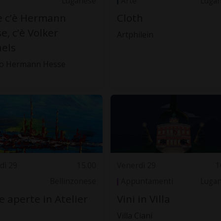
Luganese
Arte
Luga
e c’è Hermann
Cloth
e, c’è Volker
Artphilein
els
o Hermann Hesse
dì 29
15.00
Venerdì 29
1
Bellinzonese
Appuntamenti
Luga
e aperte in Atelier
Vini in Villa
Villa Ciani