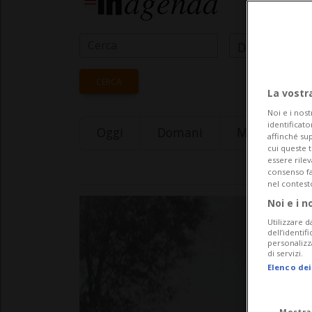
Data Inizio
CERCA
La vostr
Noi e i nost
identificato
Oggi
Domani
Monday 10
affinché sup
cui queste 
essere rile
consenso fac
nel contest
Noi e i n
Utilizzare d
dell’identif
personalizz
di servizi.
Elenco dei
Mostra