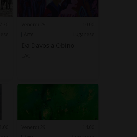
7.30
Venerdì 29
10.00
nese
Arte
Luganese
Da Davos a Obino
LAC
1.00
Venerdì 29
14.00