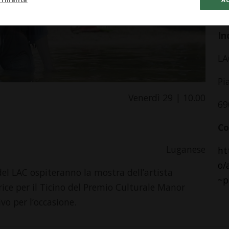
da
In
LA
Pi
Venerdì 29 | 10.00
69
Co
Luganese
ht
o/
el LAC ospiteranno la mostra dell’artista
~p
trice per il Ticino del Premio Culturale Manor
vo per l’occasione.