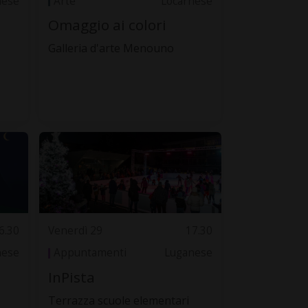
nese
Arte
Locarnese
Omaggio ai colori
Galleria d'arte Menouno
6.30
Venerdì 29
17.30
nese
Appuntamenti
Luganese
InPista
Terrazza scuole elementari