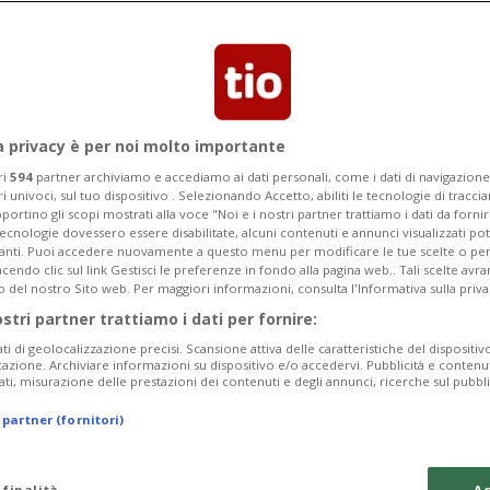
Categoria
Data Fine
a privacy è per noi molto importante
ri
594
partner archiviamo e accediamo ai dati personali, come i dati di navigazione 
ri univoci, sul tuo dispositivo . Selezionando Accetto, abiliti le tecnologie di tracc
Tuesday 11
Wednesday 12
Thursday 13
portino gli scopi mostrati alla voce "Noi e i nostri partner trattiamo i dati da fornir
tecnologie dovessero essere disabilitate, alcuni contenuti e annunci visualizzati 
vanti. Puoi accedere nuovamente a questo menu per modificare le tue scelte o per
endo clic sul link Gestisci le preferenze in fondo alla pagina web.. Tali scelte avr
o del nostro Sito web. Per maggiori informazioni, consulta l'Informativa sulla priva
ostri partner trattiamo i dati per fornire:
In
ati di geolocalizzazione precisi. Scansione attiva delle caratteristiche del dispositivo 
icazione. Archiviare informazioni su dispositivo e/o accedervi. Pubblicità e contenu
Pe
ati, misurazione delle prestazioni dei contenuti e degli annunci, ricerche sul pubbl
da
 partner (fornitori)
a 
Ma
 finalità
Ac