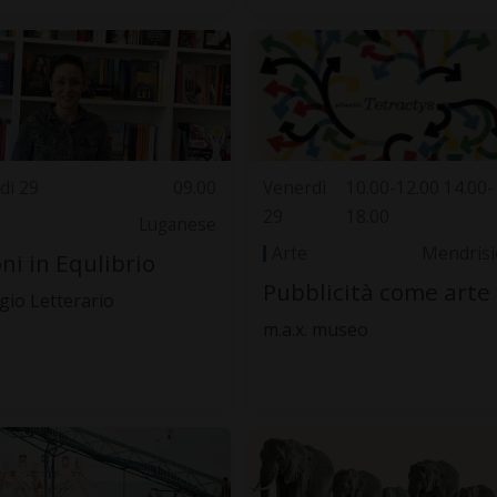
dì 29
09.00
Venerdì
10.00-12.00 14.00-
29
18.00
Luganese
Arte
Mendrisi
oni in Equlibrio
Pubblicità come arte
ugio Letterario
m.a.x. museo