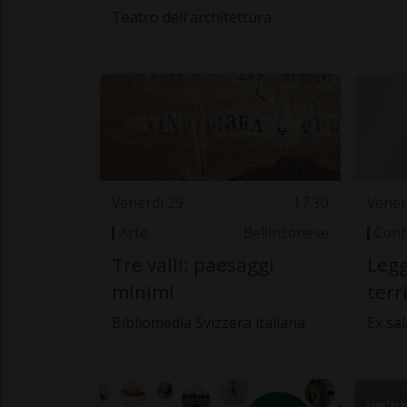
Teatro dell'architettura
Venerdì 29
17.30
Vener
Arte
Bellinzonese
Conf
Tre valli: paesaggi
Legg
minimi
terr
Bibliomedia Svizzera italiana
Ex sa