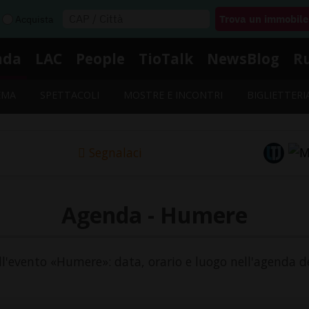
Acquista
nda
LAC
People
TioTalk
NewsBlog
R
EMA
SPETTACOLI
MOSTRE E INCONTRI
BIGLIETTERI
Segnalaci
Agenda - Humere
ell'evento «Humere»: data, orario e luogo nell'agenda de