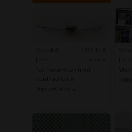
Venerdì 29
09.00-17.00
Vener
Arte
Luganese
Arte
No flowers without
Visi
contradiction
Il Rif
Repetto Gallery sa