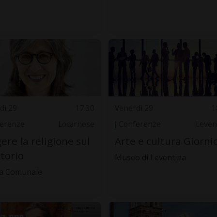
dì 29
17.30
Venerdì 29
1
erenze
Locarnese
Conferenze
Leven
ere la religione sul
Arte e cultura Giorni
itorio
Museo di Leventina
la Comunale