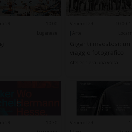
dì 29
10.00
Venerdì 29
10.00-1
Luganese
Arte
Locar
gi
Giganti maestosi: un
viaggio fotografico
Atelier c'era una volta
dì 29
10.30
Venerdì 29
1