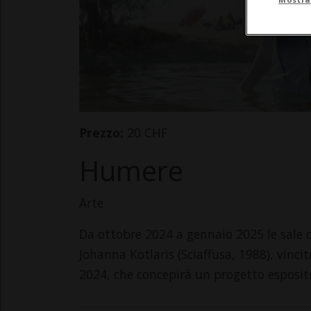
Prezzo:
20 CHF
Humere
Arte
Da ottobre 2024 a gennaio 2025 le sale d
Johanna Kotlaris (Sciaffusa, 1988), vinci
2024, che concepirà un progetto espositi