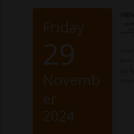
Friday
29
Vener
Arte
Le P
Novemb
Uffici
er
2024