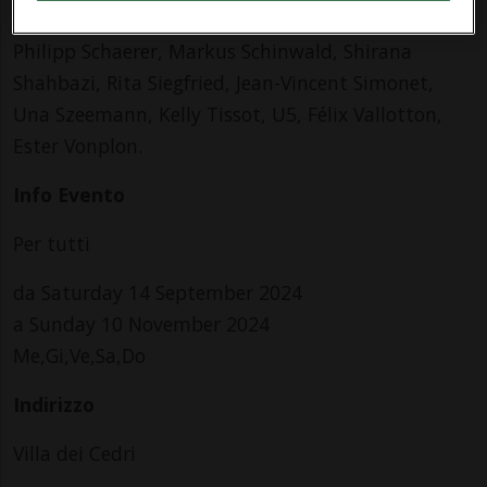
Paolucci, Imre Ferenc Jozsef Reiner, Kotscha Reist,
Philipp Schaerer, Markus Schinwald, Shirana
Shahbazi, Rita Siegfried, Jean-Vincent Simonet,
Una Szeemann, Kelly Tissot, U5, Félix Vallotton,
Ester Vonplon.
Info Evento
Per tutti
da Saturday 14 September 2024
a Sunday 10 November 2024
Me,Gi,Ve,Sa,Do
Indirizzo
Villa dei Cedri