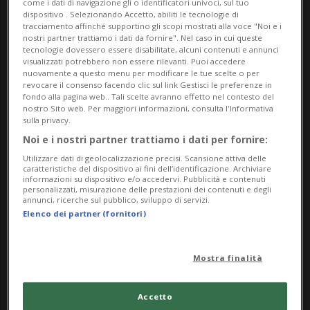
come i dati di navigazione gli o identificatori univoci, sul tuo
dispositivo . Selezionando Accetto, abiliti le tecnologie di
tracciamento affinché supportino gli scopi mostrati alla voce "Noi e i
Curatrici: Carole Haensler, Diana Pavlicek
nostri partner trattiamo i dati da fornire". Nel caso in cui queste
tecnologie dovessero essere disabilitate, alcuni contenuti e annunci
Con Tonatiuh Ambrosetti, Badel/Sarbach, Brigham
visualizzati potrebbero non essere rilevanti. Puoi accedere
nuovamente a questo menu per modificare le tue scelte o per
Baker, Mirko Baselgia, Fiorenza Bassetti, Joseph
revocare il consenso facendo clic sul link Gestisci le preferenze in
fondo alla pagina web.. Tali scelte avranno effetto nel contesto del
Beuys, Giuseppe Bolzani, Julian Charrière, Andriu
nostro Sito web. Per maggiori informazioni, consulta l'Informativa
Deplazes, Klodin Erb, Aldo Ferrario, Fischli/Weiss,
sulla privacy.
Noi e i nostri partner trattiamo i dati per fornire:
FRAGMENTIN, Alexandre Hollan, Philipp Gasser,
Utilizzare dati di geolocalizzazione precisi. Scansione attiva delle
Dorota Gaweda & Eglé Kulbokaité, Gerber/Bardill,
caratteristiche del dispositivo ai fini dell’identificazione. Archiviare
Giovanni Giacometti, Christina Hemauer & Roman
informazioni su dispositivo e/o accedervi. Pubblicità e contenuti
personalizzati, misurazione delle prestazioni dei contenuti e degli
Keller, Alain Huck, Monica Ursina Jäger, Thomas
annunci, ricerche sul pubblico, sviluppo di servizi.
Elenco dei partner (fornitori)
Julier, Lucie Kohler, Isabelle Krieg, Jérôme Leuba,
Emilio Longoni, Armando Losa, Douglas Mandry,
Mostra finalità
Marta Margnetti, Gian Paolo Minelli, Janet Mueller,
Harald Naegeli, Hayan Kam Nakache, Giulia
Accetto
Napoleone, Taiyo Onorato & Nico Krebs, Flavio