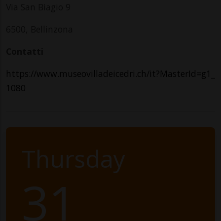
Via San Biagio 9
6500, Bellinzona
Contatti
https://www.museovilladeicedri.ch/it?MasterId=g1_
1080
Thursday
31