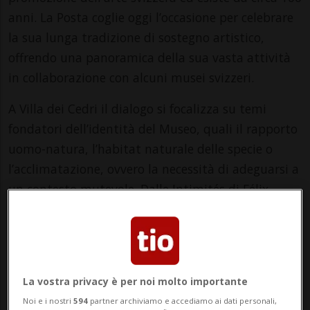
anni. La Posta coglie oggi l’occasione per celebrare
la sua lunga tradizione di sostegno artistico,
offrendo una panoramica della sua vasta attività
in collaborazione con alcuni musei svizzeri.
A Villa dei Cedri il dialogo si focalizza su temi
fondatori dell’identità del Museo, quali il rapporto
uomo-natura, l’habitat naturale delle specie o
l’acclimatazione, ovvero la necessità di adeguarsi a
un contesto mutevole. Dalle Intimités di Félix
Vallotton alle opere generate in collaborazione con
l’intelligenza artificiale di Dorota Gaweda & Eglé
Kulbokaité, la mostra riflette – non senza una
certa ironia – le varie sfaccettature
La vostra privacy è per noi molto importante
dell’adattamento richiesto dalla vita sulla terra e
Noi e i nostri
594
partner archiviamo e accediamo ai dati personali,
dall’evoluzione tecnologica.