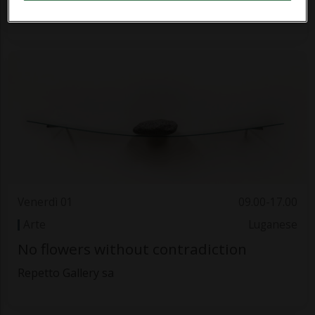
Uffici Capifid-Bullani
Venerdì 01
09.00-17.00
Arte
Luganese
No flowers without contradiction
Repetto Gallery sa