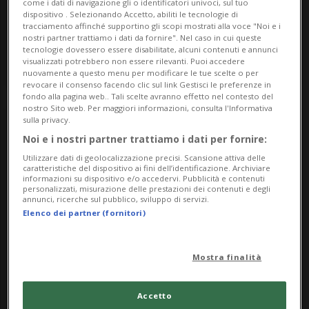
come i dati di navigazione gli o identificatori univoci, sul tuo
Arte
Locarnese
dispositivo . Selezionando Accetto, abiliti le tecnologie di
tracciamento affinché supportino gli scopi mostrati alla voce "Noi e i
Lothar Eugster
nostri partner trattiamo i dati da fornire". Nel caso in cui queste
tecnologie dovessero essere disabilitate, alcuni contenuti e annunci
Tertianum Residenza Al Parco
visualizzati potrebbero non essere rilevanti. Puoi accedere
nuovamente a questo menu per modificare le tue scelte o per
revocare il consenso facendo clic sul link Gestisci le preferenze in
fondo alla pagina web.. Tali scelte avranno effetto nel contesto del
nostro Sito web. Per maggiori informazioni, consulta l'Informativa
sulla privacy.
Noi e i nostri partner trattiamo i dati per fornire:
Utilizzare dati di geolocalizzazione precisi. Scansione attiva delle
caratteristiche del dispositivo ai fini dell’identificazione. Archiviare
informazioni su dispositivo e/o accedervi. Pubblicità e contenuti
personalizzati, misurazione delle prestazioni dei contenuti e degli
annunci, ricerche sul pubblico, sviluppo di servizi.
Elenco dei partner (fornitori)
Venerdì 01
08.00
Mostra finalità
Arte
Mendrisiotto
Le Principesse
Accetto