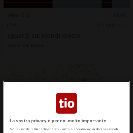
Venerdì 01
08.00
Arte
Mendrisiotto
Sguardi sul Mendrisiotto
Parco San Rocco
La vostra privacy è per noi molto importante
Venerdì 01
08.00
Noi e i nostri
594
partner archiviamo e accediamo ai dati personali,