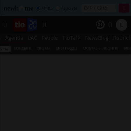
Affitta
Acquista
s
Agenda
LAC
People
TioTalk
NewsBlog
Rubric
CONCERTI
CINEMA
SPETTACOLI
MOSTRE E INCONTRI
BIG