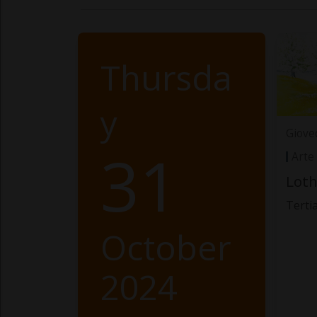
Thursda
y
Giove
31
Arte
Loth
Terti
October
2024