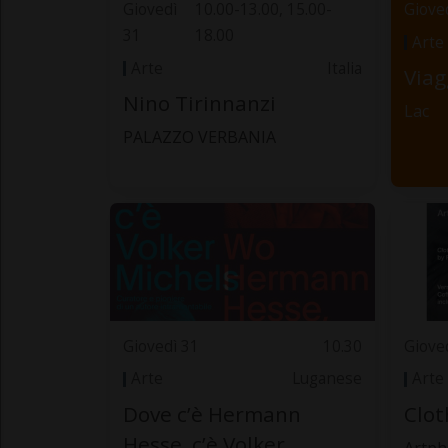
Giovedì
10.00-13.00, 15.00-
Giove
31
18.00
Arte
Arte
Italia
Viag
Nino Tirinnanzi
Lac
PALAZZO VERBANIA
Giovedì 31
10.30
Giove
Arte
Luganese
Arte
Dove c’è Hermann
Clot
Hesse, c’è Volker
Artph