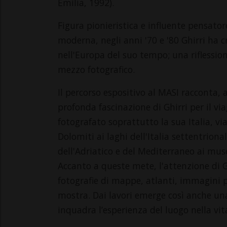
Emilia, 1992).
Figura pionieristica e influente pensatore
moderna, negli anni '70 e '80 Ghirri ha 
nell'Europa del suo tempo; una riflessio
mezzo fotografico.
Il percorso espositivo al MASI racconta, 
profonda fascinazione di Ghirri per il vi
fotografato soprattutto la sua Italia, vi
Dolomiti ai laghi dell'Italia settentrional
dell'Adriatico e del Mediterraneo ai muse
Accanto a queste mete, l'attenzione di Ghi
fotografie di mappe, atlanti, immagini pu
mostra. Dai lavori emerge così anche una 
inquadra l’esperienza del luogo nella vi