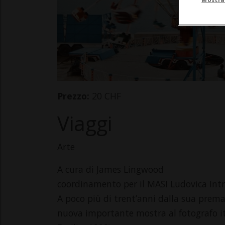
Prezzo:
20 CHF
Viaggi
Arte
A cura di James Lingwood
coordinamento per il MASI Ludovica Intr
A poco più di trent’anni dalla sua prem
nuova importante mostra al fotografo it