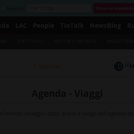
Acquista
nda
LAC
People
TioTalk
NewsBlog
R
EMA
SPETTACOLI
MOSTRE E INCONTRI
BIGLIETTERI
Segnalaci
Agenda - Viaggi
ell'evento «Viaggi»: data, orario e luogo nell'agenda de