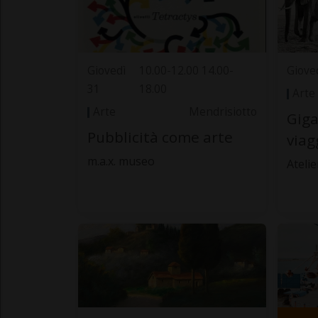
Giovedì
10.00-12.00 14.00-
Giove
31
18.00
Arte
Arte
Mendrisiotto
Giga
Pubblicità come arte
viag
m.a.x. museo
Atelie