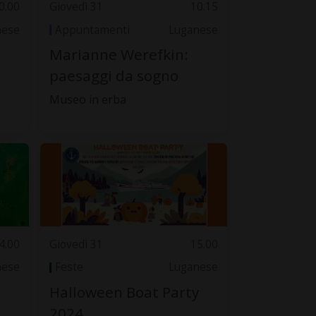
0.00
Giovedì 31
10.15
nese
Appuntamenti
Luganese
Marianne Werefkin:
paesaggi da sogno
Museo in erba
4.00
Giovedì 31
15.00
nese
Feste
Luganese
Halloween Boat Party
2024