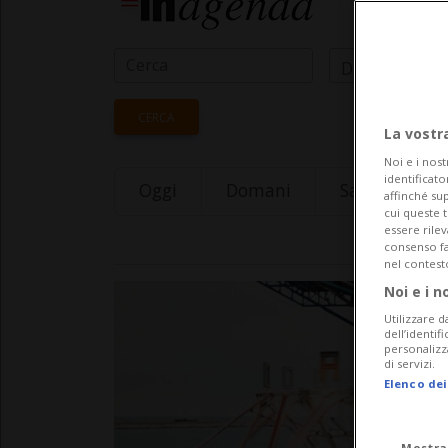
Data Inizio
CERCA
La vostr
Noi e i nost
identificato
Oggi
Domani
Saturday 08
affinché sup
cui queste 
essere rile
consenso fac
nel contest
Noi e i n
Utilizzare d
dell’identif
personalizz
di servizi.
Elenco dei
Mostra