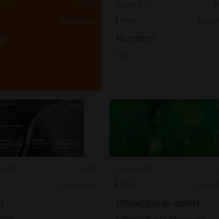
dì 31
10.00
Giovedì 31
1
Luganese
Arte
Luga
gi
Humere
LAC
dì 31
11.00
Giovedì 31
1
Luganese
Arte
Locar
h
Omaggio ai colori
ilein
Galleria d'arte Menouno