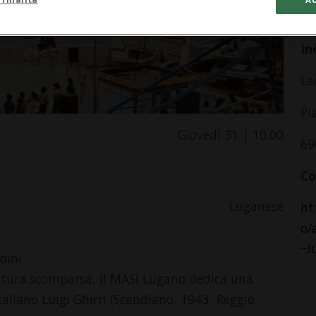
da
In
La
Pi
Giovedì 31 | 10.00
69
Co
Luganese
ht
o/
~l
oini
atura scomparsa, il MASI Lugano dedica una
aliano Luigi Ghirri (Scandiano, 1943- Reggio