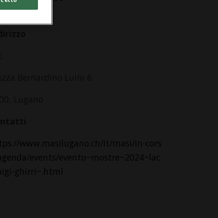
lle 10.00
dirizzo
c
azza Bernardino Luini 6
00, Lugano
ntatti
tps://www.masilugano.ch/it/masi/in-cors
agenda/events/evento~mostre~2024~lac
uigi-ghirri~.html