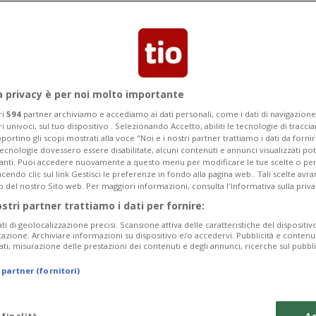
Categoria
Data Fine
a privacy è per noi molto importante
ri
594
partner archiviamo e accediamo ai dati personali, come i dati di navigazione 
ri univoci, sul tuo dispositivo . Selezionando Accetto, abiliti le tecnologie di tracc
Sunday 09
Monday 10
Tuesday 11
portino gli scopi mostrati alla voce "Noi e i nostri partner trattiamo i dati da fornir
tecnologie dovessero essere disabilitate, alcuni contenuti e annunci visualizzati 
vanti. Puoi accedere nuovamente a questo menu per modificare le tue scelte o per
endo clic sul link Gestisci le preferenze in fondo alla pagina web.. Tali scelte avr
o del nostro Sito web. Per maggiori informazioni, consulta l'Informativa sulla priva
ostri partner trattiamo i dati per fornire:
In
ati di geolocalizzazione precisi. Scansione attiva delle caratteristiche del dispositivo 
icazione. Archiviare informazioni su dispositivo e/o accedervi. Pubblicità e contenu
Pe
ati, misurazione delle prestazioni dei contenuti e degli annunci, ricerche sul pubbl
da
 partner (fornitori)
a 
Ma
 finalità
Ac