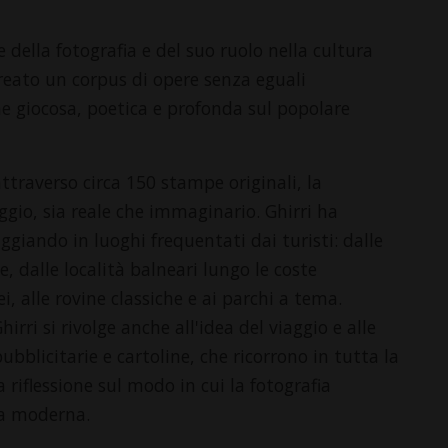
 della fotografia e del suo ruolo nella cultura
creato un corpus di opere senza eguali
ne giocosa, poetica e profonda sul popolare
attraverso circa 150 stampe originali, la
aggio, sia reale che immaginario. Ghirri ha
aggiando in luoghi frequentati dai turisti: dalle
e, dalle località balneari lungo le coste
i, alle rovine classiche e ai parchi a tema.
rri si rivolge anche all'idea del viaggio e alle
bblicitarie e cartoline, che ricorrono in tutta la
riflessione sul modo in cui la fotografia
ta moderna.