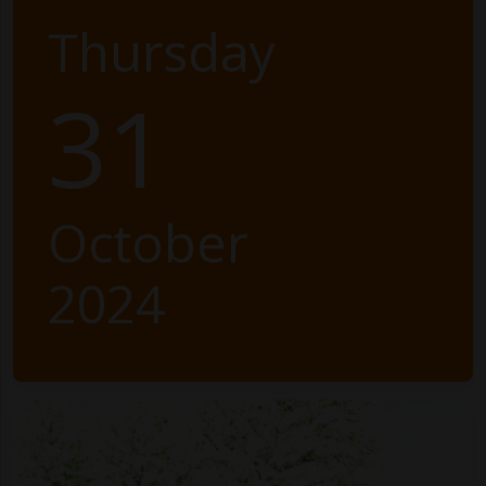
Thursday
31
October
2024