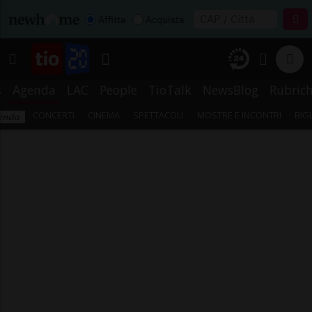
Affitta
Acquista
s
Agenda
LAC
People
TioTalk
NewsBlog
Rubric
CONCERTI
CINEMA
SPETTACOLI
MOSTRE E INCONTRI
BIG