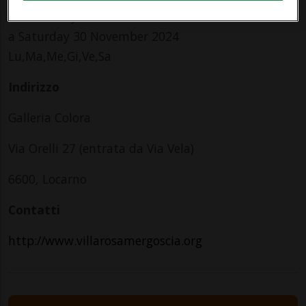
da Saturday 12 October 2024
a Saturday 30 November 2024
Lu,Ma,Me,Gi,Ve,Sa
Indirizzo
Galleria Colora
Via Orelli 27 (entrata da Via Vela)
6600, Locarno
Contatti
http://www.villarosamergoscia.org