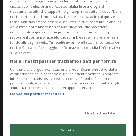
come i dati di navigazione gli o identificatori univoci, sul tuo
favore dell'Associazione Villa Rosa (parte del
dispositivo . Selezionando Accetto, abiliti le tecnologie di
tracciamento affinché supportino gli scopi mostrati alla voce "Noi e i
ricavato della vendita delle opere esposte sarà
nostri partner trattiamo i dati da fornire". Nel caso in cui queste
infatti devoluto alla stessa per il finanziamento
tecnologie dovessero essere disabilitate, alcuni contenuti e annunci
visualizzati potrebbero non essere rilevanti. Puoi accedere
delle sue attività). Gli autori invitati, tra i più
nuovamente a questo menu per modificare le tue scelte o per
revocare il consenso facendo clic sul link Gestisci le preferenze in
rappresentativi della seconda generazione di
fondo alla pagina web.. Tali scelte avranno effetto nel contesto del
nostro Sito web. Per maggiori informazioni, consulta l'Informativa
artisti della Svizzera italiana nati dopo il 1950,
sulla privacy.
espongono regolarmente in gallerie e musei del
Noi e i nostri partner trattiamo i dati per fornire:
Cantone oltre che a livello internazionale e i loro
Utilizzare dati di geolocalizzazione precisi. Scansione attiva delle
caratteristiche del dispositivo ai fini dell’identificazione. Archiviare
lavori figurano in importanti collezioni pubbliche e
informazioni su dispositivo e/o accedervi. Pubblicità e contenuti
personalizzati, misurazione delle prestazioni dei contenuti e degli
private. Le opere esposte spaziano dalla pittura
annunci, ricerche sul pubblico, sviluppo di servizi.
all’incisione, alla fotografia e alla scultura /
Elenco dei partner (fornitori)
installazione.
Mostra finalità
Info Evento
Per tutti
Accetto