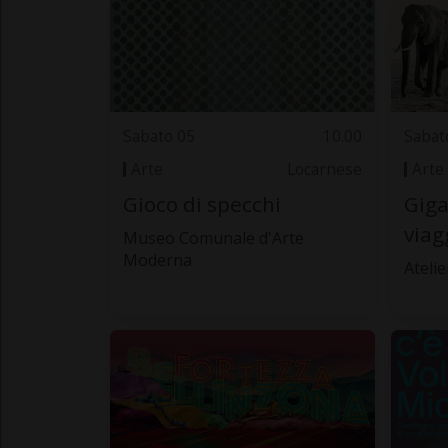
Sabato 05
10.00
Sabat
Arte
Locarnese
Arte
Gioco di specchi
Giga
viag
Museo Comunale d'Arte
Moderna
Atelie