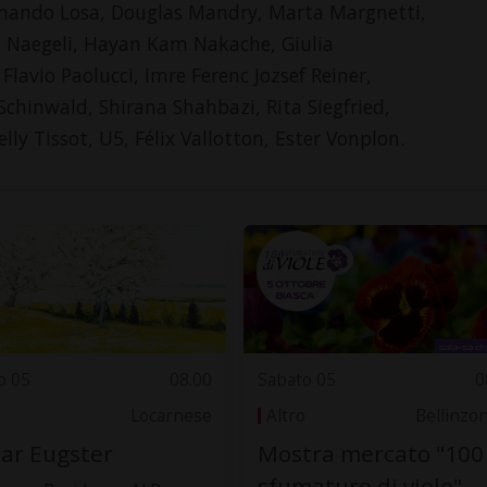
rmando Losa, Douglas Mandry, Marta Margnetti,
ld Naegeli, Hayan Kam Nakache, Giulia
lavio Paolucci, Imre Ferenc Jozsef Reiner,
Schinwald, Shirana Shahbazi, Rita Siegfried,
y Tissot, U5, Félix Vallotton, Ester Vonplon.
o 05
08.00
Sabato 05
0
Locarnese
Altro
Bellinzo
ar Eugster
Mostra mercato "100
sfumature di viole"