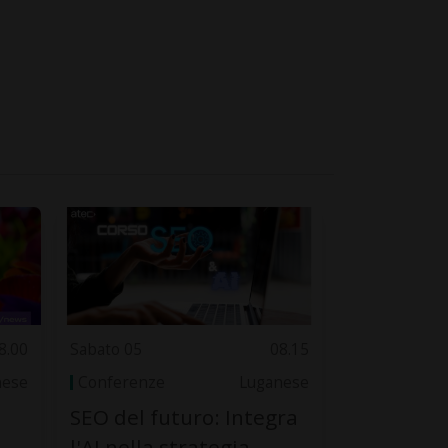
8.00
Sabato 05
08.15
nese
Conferenze
Luganese
SEO del futuro: Integra
l'AI nella strategia