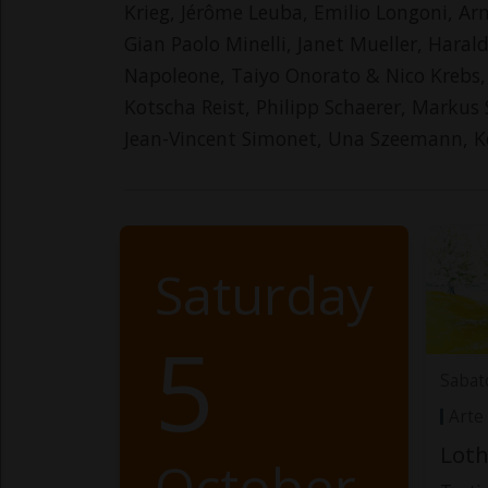
Krieg, Jérôme Leuba, Emilio Longoni, A
Gian Paolo Minelli, Janet Mueller, Hara
Napoleone, Taiyo Onorato & Nico Krebs, F
Kotscha Reist, Philipp Schaerer, Markus 
Jean-Vincent Simonet, Una Szeemann, Kell
Saturday
5
Sabat
Arte
Loth
October