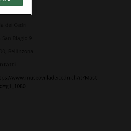
dirizzo
lla dei Cedri
a San Biagio 9
00, Bellinzona
ntatti
tps://www.museovilladeicedri.ch/it?Mast
Id=g1_1080