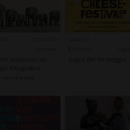
o 05
10.00-17.30
Sabato 05
1
Locarnese
Mercatini
Luga
nti maestosi: un
Sagra del formaggio
gio fotografico
r c'era una volta