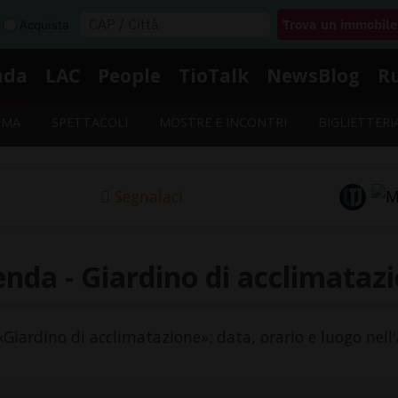
Acquista
nda
LAC
People
TioTalk
NewsBlog
R
EMA
SPETTACOLI
MOSTRE E INCONTRI
BIGLIETTERI
Segnalaci
nda - Giardino di acclimataz
 «Giardino di acclimatazione»: data, orario e luogo nell