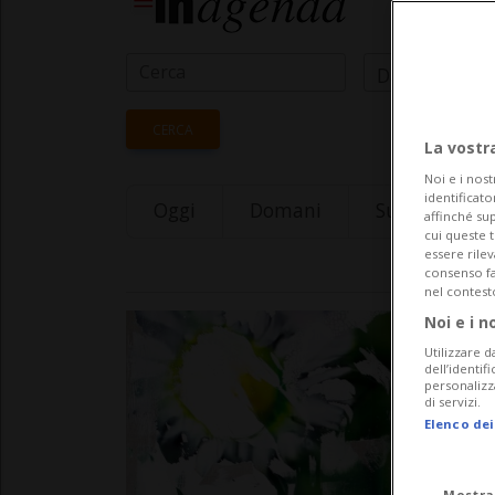
Data Inizio
CERCA
La vostr
Noi e i nost
identificato
Oggi
Domani
Sunday 09
affinché sup
cui queste 
essere rile
consenso fac
nel contest
Noi e i n
Utilizzare d
dell’identif
personalizz
di servizi.
Elenco dei
Mostra