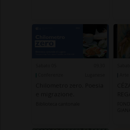
Sabato 05
09.30
Sabat
Conferenze
Luganese
Arte
Chilometro zero. Poesia
CÉZ
e migrazione.
REG
Biblioteca cantonale
FOND
GIAN