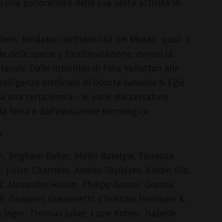
do una panoramica della sua vasta attività in
u temi fondatori dell’identità del Museo, quali il
 delle specie o l’acclimatazione, ovvero la
vole. Dalle Intimités di Félix Vallotton alle
telligenza artificiale di Dorota Gaweda & Eglé
a una certa ironia – le varie sfaccettature
la terra e dall’evoluzione tecnologica.
k
, Brigham Baker, Mirko Baselgia, Fiorenza
, Julian Charrière, Andriu Deplazes, Klodin Erb,
, Alexandre Hollan, Philipp Gasser, Dorota
ll, Giovanni Giacometti, Christina Hemauer &
Jäger, Thomas Julier, Lucie Kohler, Isabelle