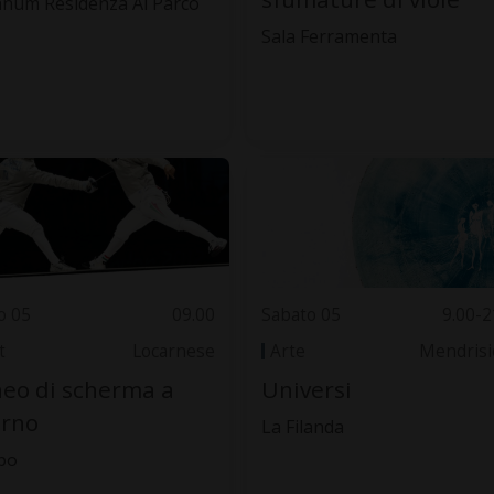
anum Residenza Al Parco
Sala Ferramenta
o 05
09.00
Sabato 05
9.00-2
t
Locarnese
Arte
Mendrisi
eo di scherma a
Universi
arno
La Filanda
po