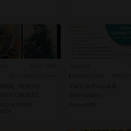
o 05
10:00 - 18:00
Sabato 05
1
Altri cantoni (Svizzera)
Manifestazioni
Bellinzo
ANNE–RENOIR
Tutti in Piazza &
ARDS CROISÉS
Mercalibro
ATION PIERRE
Piazza Buffi
ADDA