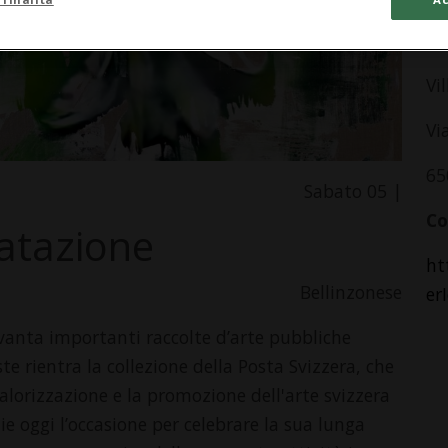
In
Vi
Vi
65
Sabato 05 |
Co
matazione
ht
Bellinzonese
er
a vanta importanti raccolte d’arte pubbliche
te rientra la collezione della Posta Svizzera, che
alorizzazione e la promozione dell'arte svizzera
ie oggi l’occasione per celebrare la sua lunga