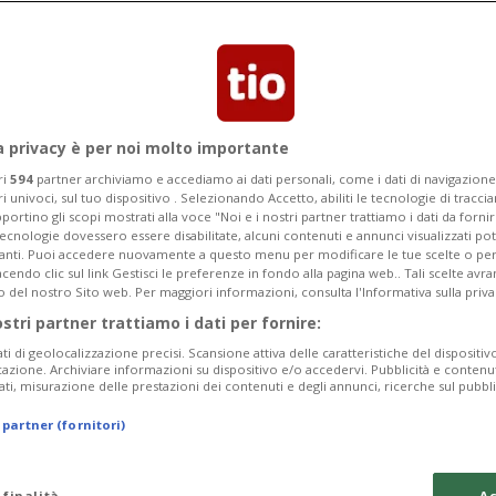
Categoria
Data Fine
a privacy è per noi molto importante
ri
594
partner archiviamo e accediamo ai dati personali, come i dati di navigazione 
ri univoci, sul tuo dispositivo . Selezionando Accetto, abiliti le tecnologie di tracc
Monday 10
Tuesday 11
Wednesday 12
portino gli scopi mostrati alla voce "Noi e i nostri partner trattiamo i dati da fornir
tecnologie dovessero essere disabilitate, alcuni contenuti e annunci visualizzati 
vanti. Puoi accedere nuovamente a questo menu per modificare le tue scelte o per
endo clic sul link Gestisci le preferenze in fondo alla pagina web.. Tali scelte avr
o del nostro Sito web. Per maggiori informazioni, consulta l'Informativa sulla priva
ostri partner trattiamo i dati per fornire:
In
ati di geolocalizzazione precisi. Scansione attiva delle caratteristiche del dispositivo 
icazione. Archiviare informazioni su dispositivo e/o accedervi. Pubblicità e contenu
Pe
ati, misurazione delle prestazioni dei contenuti e degli annunci, ricerche sul pubbl
da
 partner (fornitori)
a 
Me
 finalità
Ac