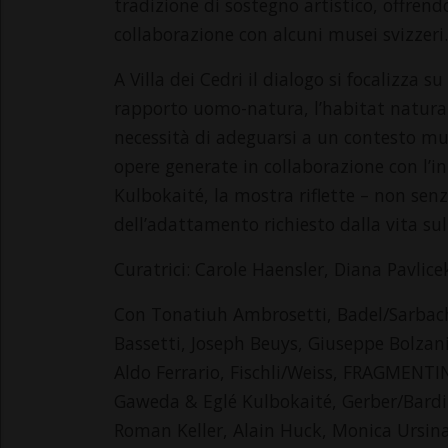
tradizione di sostegno artistico, offren
collaborazione con alcuni musei svizzeri.
A Villa dei Cedri il dialogo si focalizza s
rapporto uomo-natura, l’habitat naturale
necessità di adeguarsi a un contesto mute
opere generate in collaborazione con l’in
Kulbokaité, la mostra riflette – non senz
dell’adattamento richiesto dalla vita sul
Curatrici: Carole Haensler, Diana Pavlice
Con Tonatiuh Ambrosetti, Badel/Sarbach
Bassetti, Joseph Beuys, Giuseppe Bolzani
Aldo Ferrario, Fischli/Weiss, FRAGMENTIN
Gaweda & Eglé Kulbokaité, Gerber/Bardi
Roman Keller, Alain Huck, Monica Ursina 