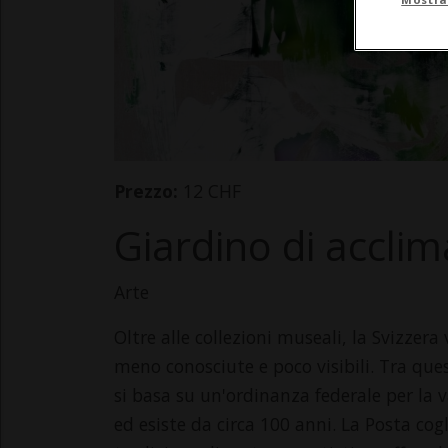
Prezzo:
12 CHF
Giardino di accli
Arte
Oltre alle collezioni museali, la Svizzer
meno conosciute e poco visibili. Tra ques
si basa su un'ordinanza federale per la v
ed esiste da circa 100 anni. La Posta cogl