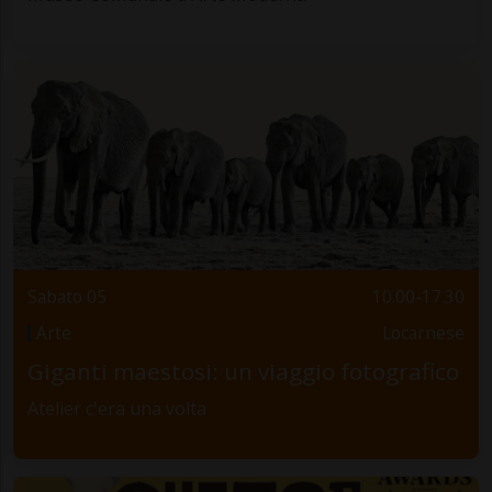
Sabato 05
10.00-17.30
Arte
Locarnese
Giganti maestosi: un viaggio fotografico
Atelier c'era una volta