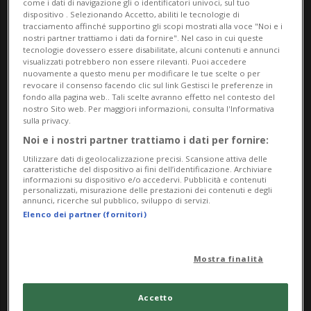
come i dati di navigazione gli o identificatori univoci, sul tuo
dispositivo . Selezionando Accetto, abiliti le tecnologie di
in vari parchi nazionali africani, che catturano
tracciamento affinché supportino gli scopi mostrati alla voce "Noi e i
momenti di bellezza, forza e resilienza degli
nostri partner trattiamo i dati da fornire". Nel caso in cui queste
tecnologie dovessero essere disabilitate, alcuni contenuti e annunci
elefanti singoli e in gruppi famigliari. Ogni scatto
visualizzati potrebbero non essere rilevanti. Puoi accedere
nuovamente a questo menu per modificare le tue scelte o per
racconta una storia, invitando i visitatori a
revocare il consenso facendo clic sul link Gestisci le preferenze in
fondo alla pagina web.. Tali scelte avranno effetto nel contesto del
riflettere su temi di solidarietà, umanità e
nostro Sito web. Per maggiori informazioni, consulta l'Informativa
speranza.
sulla privacy.
Noi e i nostri partner trattiamo i dati per fornire:
Dettagli dell'Evento:
Utilizzare dati di geolocalizzazione precisi. Scansione attiva delle
Data di Inizio: 6 Settembre 2024
caratteristiche del dispositivo ai fini dell’identificazione. Archiviare
informazioni su dispositivo e/o accedervi. Pubblicità e contenuti
Data di Fine: 31 Dicembre 2024
personalizzati, misurazione delle prestazioni dei contenuti e degli
annunci, ricerche sul pubblico, sviluppo di servizi.
Luogo: Atelier C’era una Volta, Via Collegio 7, 6612
Elenco dei partner (fornitori)
Ascona
Orari di Apertura: Dal lunedi’ al sabato dalle 10:00
Mostra finalità
alle 17:30 (vedasi sito)
Ingresso libero
Accetto