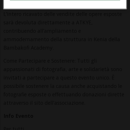
L’intero ricavato delle vendite delle opere esposte
sarà devoluta direttamente a ATKYE,
contribuendo all’ampliamento e
ammodernamento della struttura in Kenia della
Bambakofi Academy.
Come Partecipare e Sostenere: Tutti gli
appassionati di fotografia, arte e solidarietà sono
invitati a partecipare a questo evento unico. È
possibile sostenere la causa anche acquistando le
fotografie esposte o effettuando donazioni dirette
attraverso il sito dell’associazione.
Info Evento
Per tutti