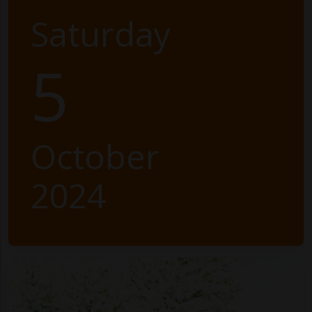
Saturday
5
October
2024