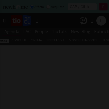
Affitta
Acquista
s
Agenda
LAC
People
TioTalk
NewsBlog
Rubric
CONCERTI
CINEMA
SPETTACOLI
MOSTRE E INCONTRI
BIG