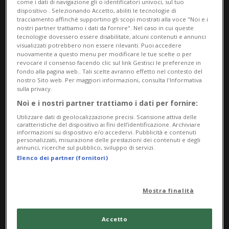
come i dati di navigazione gli o identificatori univoci, sul tuo
Lugano, del Cantone Ticino e della Fondazione
dispositivo . Selezionando Accetto, abiliti le tecnologie di
MASI; alcune appartengono all’Associazione
tracciamento affinché supportino gli scopi mostrati alla voce "Noi e i
nostri partner trattiamo i dati da fornire". Nel caso in cui queste
ProMuseo, altre derivano da donazioni private –
tecnologie dovessero essere disabilitate, alcuni contenuti e annunci
visualizzati potrebbero non essere rilevanti. Puoi accedere
come le donazioni Panza di Biumo e Giancarlo e
nuovamente a questo menu per modificare le tue scelte o per
revocare il consenso facendo clic sul link Gestisci le preferenze in
Danna Olgiati – o delle artiste e degli artisti stessi.
fondo alla pagina web.. Tali scelte avranno effetto nel contesto del
nostro Sito web. Per maggiori informazioni, consulta l'Informativa
Accompagnano l’esposizione degli
sulla privacy.
approfondimenti sulle singole opere, accessibili al
Noi e i nostri partner trattiamo i dati per fornire:
pubblico tramite smartphone attraverso la
Utilizzare dati di geolocalizzazione precisi. Scansione attiva delle
caratteristiche del dispositivo ai fini dell’identificazione. Archiviare
scansione di appositi codici QR.
informazioni su dispositivo e/o accedervi. Pubblicità e contenuti
personalizzati, misurazione delle prestazioni dei contenuti e degli
annunci, ricerche sul pubblico, sviluppo di servizi.
Orari d'apertura:
Elenco dei partner (fornitori)
Ma / Me / Ve: 11.00 – 18.00
Mostra finalità
Gi: 11.00 – 20.00
Sa / Do / Festivi: 10.00 – 18.00
Accetto
Lu: chiu­so