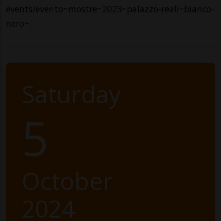
events/evento~mostre~2023~palazzo-reali~bianco-
nero~.
Saturday
5
October
2024