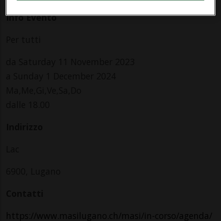
Info Evento
Per tutti
da Saturday 11 November 2023
a Sunday 1 December 2024
Ma,Me,Gi,Ve,Sa,Do
dalle 18.00
Indirizzo
Lac
6900, Lugano
Contatti
https://www.masilugano.ch/masi/in-corso/agenda/