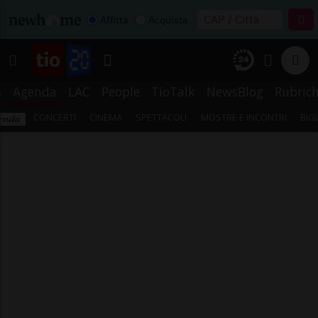
Affitta
Acquista
s
Agenda
LAC
People
TioTalk
NewsBlog
Rubric
CONCERTI
CINEMA
SPETTACOLI
MOSTRE E INCONTRI
BIG