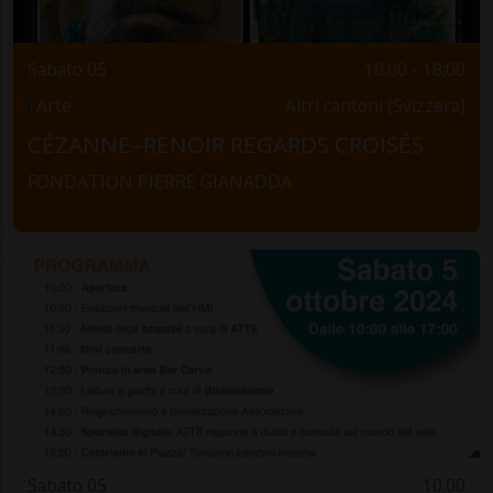
Sabato 05
10:00 - 18:00
Arte
Altri cantoni (Svizzera)
CÉZANNE–RENOIR REGARDS CROISÉS
FONDATION PIERRE GIANADDA
Sabato 05
10.00