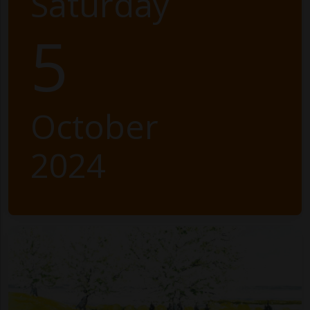
Saturday
5
October
2024