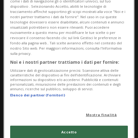
come i dati di navigazione gli o identificatori univoci, sul tuo
dispositivo . Selezionando Accetto, abiliti le tecnologie di
museo dell'Orangerie, ricordano con emozione il
tracciamento affinché supportino gli scopi mostrati alla voce "Noi e i
sostegno e l'impegno di Léonard Gianadda per il
nostri partner trattiamo i dati da fornire". Nel caso in cui queste
tecnologie dovessero essere disabilitate, alcuni contenuti e annunci
successo di questo dialogo al vertice tra Cézanne e
visualizzati potrebbero non essere rilevanti. Puoi accedere
nuovamente a questo menu per modificare le tue scelte o per
Renoir. Il presidente della Fondazione, poco prima
revocare il consenso facendo clic sul link Gestisci le preferenze in
fondo alla pagina web.. Tali scelte avranno effetto nel contesto del
di morire, ha voluto che questa mostra facesse
nostro Sito web. Per maggiori informazioni, consulta l'Informativa
tappa a Martigny. Il catalogo e la mostra sono un
sulla privacy.
omaggio finale di riconoscenza al compianto
Noi e i nostri partner trattiamo i dati per fornire:
Leonard Gianadda voluto da Sylvain Amic, dal suo
Utilizzare dati di geolocalizzazione precisi. Scansione attiva delle
caratteristiche del dispositivo ai fini dell’identificazione. Archiviare
predecessore Christophe Leribault e da Claire
informazioni su dispositivo e/o accedervi. Pubblicità e contenuti
personalizzati, misurazione delle prestazioni dei contenuti e degli
Bernardi.
annunci, ricerche sul pubblico, sviluppo di servizi.
Elenco dei partner (fornitori)
La prima parte della mostra mette a confronto
coppie di dipinti di Cézanne e Renoir, evidenziando
Mostra finalità
i temi più tipici e proponendo una riflessione sul
loro modo di dipingere nature morte, paesaggi,
Accetto