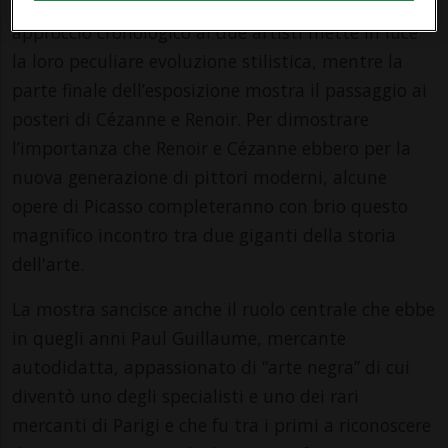
ritratti e bagnanti. Nella seconda parte, un
approccio cronologico ai due artisti mette in luce
la loro peculiare evoluzione stilistica, mentre la
parte finale dell’esposizione mostra il passaggio ai
posteri di Cézanne e Renoir. Per dimostrare
l’importanza che Renoir e Cézanne ebbero per la
nuova generazione di pittori moderni, alcune
opere di Picasso completeranno con brio questo
magnifico incontro tra due giganti della storia
dell'arte.
La mostra sancisce anche il ruolo centrale che ebbe
in quegli anni Paul Guillaume, mercante
autodidatta, appassionato di “arte negra” di cui
diventò uno degli specialisti e uno dei rari
mercanti di Parigi e che fu tra i primi a riconoscere