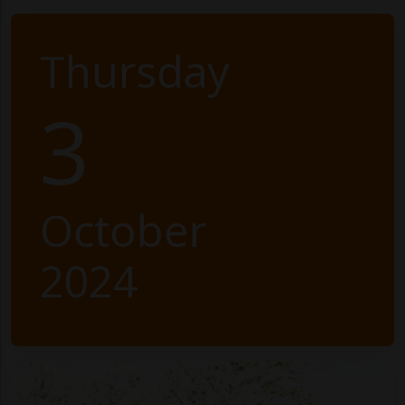
Thursday
3
October
2024