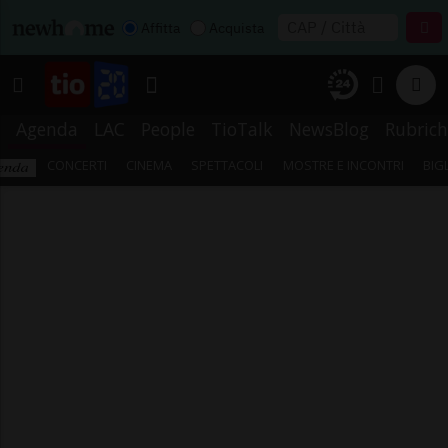
Affitta
Acquista
Agenda
LAC
People
TioTalk
NewsBlog
Rubrich
CONCERTI
CINEMA
SPETTACOLI
MOSTRE E INCONTRI
BIG