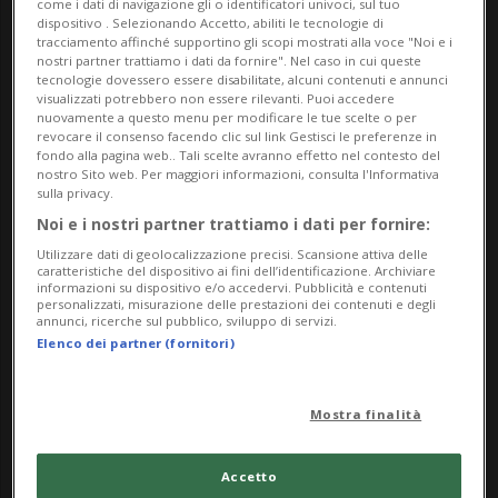
come i dati di navigazione gli o identificatori univoci, sul tuo
dispositivo . Selezionando Accetto, abiliti le tecnologie di
Due libri che raccontano storie di jazz comasco,
tracciamento affinché supportino gli scopi mostrati alla voce "Noi e i
una scena musicale molto vicina a quella ticinese
nostri partner trattiamo i dati da fornire". Nel caso in cui queste
tecnologie dovessero essere disabilitate, alcuni contenuti e annunci
(e per certi versi potremmo dire “sorella” della
visualizzati potrebbero non essere rilevanti. Puoi accedere
nuovamente a questo menu per modificare le tue scelte o per
nostra).
revocare il consenso facendo clic sul link Gestisci le preferenze in
fondo alla pagina web.. Tali scelte avranno effetto nel contesto del
nostro Sito web. Per maggiori informazioni, consulta l'Informativa
Il giornalista ticinese Alessandro Zanoli ha
sulla privacy.
compiuto un lavoro di ricerca, partendo dalle
Noi e i nostri partner trattiamo i dati per fornire:
prime testimonianze dell’attività jazzistica nel
Utilizzare dati di geolocalizzazione precisi. Scansione attiva delle
caratteristiche del dispositivo ai fini dell’identificazione. Archiviare
capoluogo lariano e arrivando fino agli anni più
informazioni su dispositivo e/o accedervi. Pubblicità e contenuti
personalizzati, misurazione delle prestazioni dei contenuti e degli
recenti, su un movimento musicale estremamente
annunci, ricerche sul pubblico, sviluppo di servizi.
Elenco dei partner (fornitori)
attivo e importante, che si è concretizzato in
particolare nell’attività del Jazz Club Como. Le
analogie con quanto succede nel nostro cantone
Mostra finalità
sono molte e i punti di contatto tra le due
esperienze altrettanto precisi.
Accetto