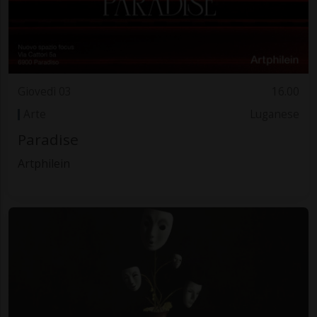
Giovedì 03
16.00
Arte
Luganese
Paradise
Artphilein