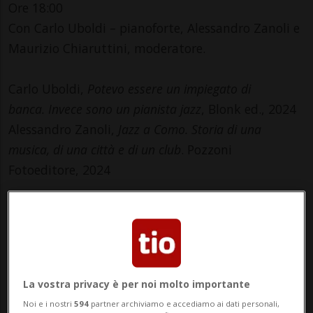
Ore 18:00
Con Carlo Uboldi – pianoforte, Alessandro Zanoli e
Maurizio Chiaruttini, moderatore.
Carlo Uboldi,
Potevo essere un impiegato di
banca. Invece sono un pianista jazz
, Blonk ed., 2024
Alessandro Zanoli,
Jazz a Como. Storia di una
musica, di una città e di un club
. Pozzoni
Fotoeditore, 2024
L'associazione Jazzy-Jams, in linea con la propria
missione di promozione e diffusione della musica e
cultura jazz, è particolarmente lieta di organizzare
questo appuntamento di presentazione di due
La vostra privacy è per noi molto importante
recentissime pubblicazioni.
Noi e i nostri
594
partner archiviamo e accediamo ai dati personali,