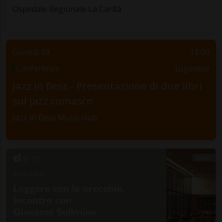
Ospedale Regionale La Carità
Giovedì 03
18.00
Conferenze
Luganese
Jazz in Bess - Presentazione di due libri
sul jazz comasco
Jazz in Bess Music club