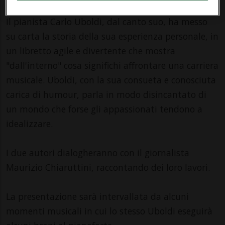
Il pianista Carlo Uboldi, dal canto suo, ha messo
su carta la storia della sua esperienza personale, in
un libretto agile e divertente che mostra
"dall'interno" cosa significhi affrontare una carriera
musicale. Uboldi, con la sua consueta e conosciuta
carica di humour, parla in modo disincantato di
un mondo che forse gli appassionati tendono a
idealizzare.
I due autori dialogheranno con il giornalista
Maurizio Chiaruttini, raccontando dei loro lavori.
La presentazione sarà intervallata da alcuni
momenti musicali in cui lo stesso Uboldi eseguirà