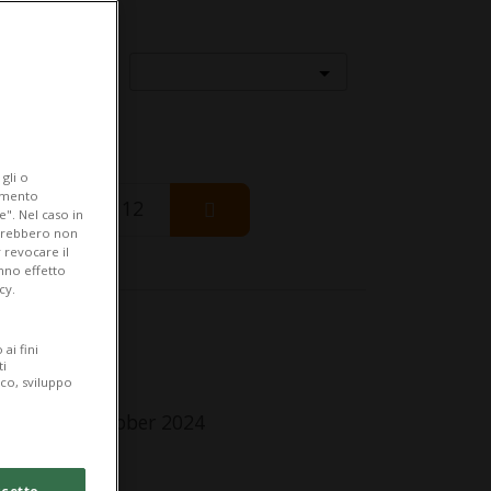
Località
gli o
iamento
Wednesday 12
e". Nel caso in
potrebbero non
 revocare il
anno effetto
cy.
fo Evento
ai fini
ti
r adulti
ico, sviluppo
ursday 3 October 2024
lle 18.00
cetto