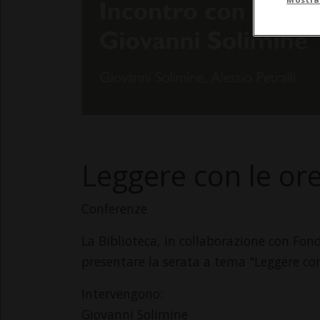
Leggere con le or
Conferenze
La Biblioteca, in collaborazione con Fon
presentare la serata a tema "Leggere con
Intervengono:
Giovanni Solimine