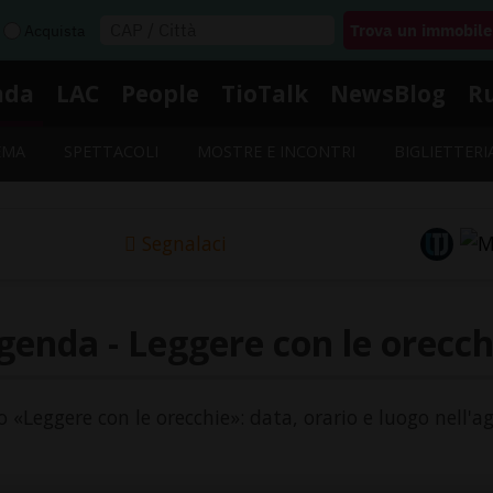
Acquista
nda
LAC
People
TioTalk
NewsBlog
R
EMA
SPETTACOLI
MOSTRE E INCONTRI
BIGLIETTERI
Segnalaci
genda - Leggere con le orecch
to «Leggere con le orecchie»: data, orario e luogo nell'a