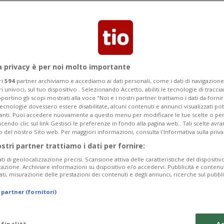
Categoria
Data Fine
a privacy è per noi molto importante
ri
594
partner archiviamo e accediamo ai dati personali, come i dati di navigazione 
ri univoci, sul tuo dispositivo . Selezionando Accetto, abiliti le tecnologie di tracc
Sunday 09
Monday 10
Tuesday 11
portino gli scopi mostrati alla voce "Noi e i nostri partner trattiamo i dati da fornir
tecnologie dovessero essere disabilitate, alcuni contenuti e annunci visualizzati 
vanti. Puoi accedere nuovamente a questo menu per modificare le tue scelte o per
endo clic sul link Gestisci le preferenze in fondo alla pagina web.. Tali scelte avr
o del nostro Sito web. Per maggiori informazioni, consulta l'Informativa sulla priva
ostri partner trattiamo i dati per fornire:
In
ati di geolocalizzazione precisi. Scansione attiva delle caratteristiche del dispositivo 
icazione. Archiviare informazioni su dispositivo e/o accedervi. Pubblicità e contenu
Pe
ati, misurazione delle prestazioni dei contenuti e degli annunci, ricerche sul pubbl
Th
 partner (fornitori)
da
 finalità
Ac