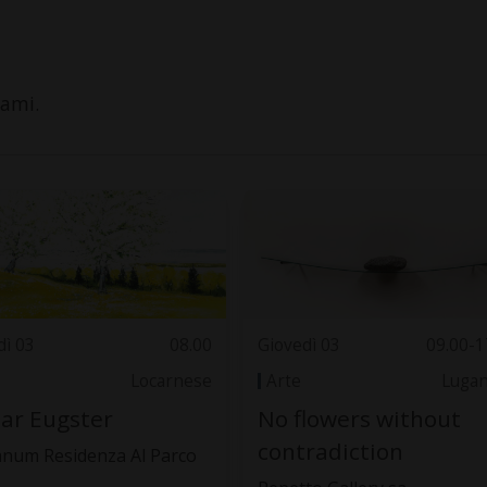
Tami.
dì 03
08.00
Giovedì 03
09.00-1
Locarnese
Arte
Luga
ar Eugster
No flowers without
contradiction
anum Residenza Al Parco