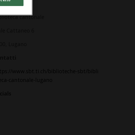
dirizzo
blioteca cantonale
ale Cattaneo 6
00, Lugano
ntatti
tps://www.sbt.ti.ch/biblioteche-sbt/bibli
eca-cantonale-lugano
cials