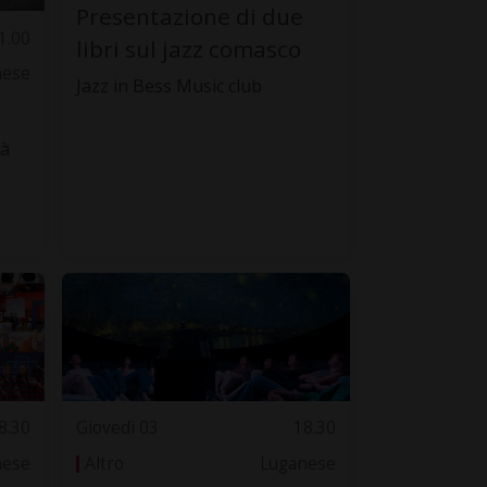
Presentazione di due
1.00
libri sul jazz comasco
nese
Jazz in Bess Music club
tà
8.30
Giovedì 03
18.30
nese
Altro
Luganese