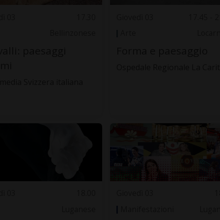
dì 03
17.30
Giovedì 03
17.45 - 2
Bellinzonese
Arte
Locar
valli: paesaggi
Forma e paesaggio
imi
Ospedale Regionale La Cari
media Svizzera italiana
dì 03
18.00
Giovedì 03
1
Luganese
Manifestazioni
Luga