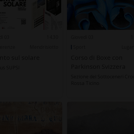
dì 03
14.30
Giovedì 03
1
erenze
Mendrisiotto
Sport
Luga
unto sul solare
Corso di Boxe con
Parkinson Svizzera
us SUPSI
Sezione del Sottoceneri Cro
Rossa Ticino