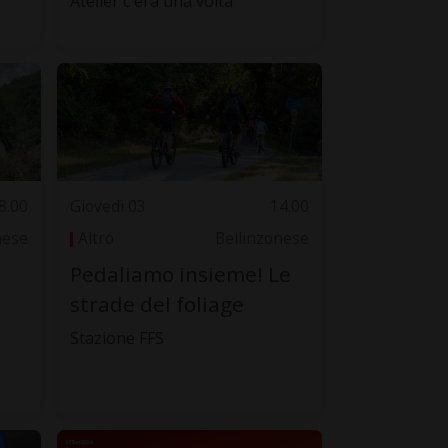
Atelier c'era una volta
8.00
Giovedì 03
14.00
nese
Altro
Bellinzonese
Pedaliamo insieme! Le
strade del foliage
Stazione FFS