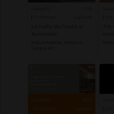
Giovedì 03
17.00
Giove
Conferenze
Luganese
Arte
La mafia declinata al
Tre 
femminile
min
Aula polivalente, Settore A,
Biblio
Campus est
Giovedì 03
18.00
Giove
Conferenze
Luganese
Arte