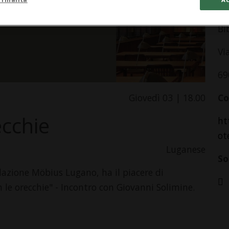
In
Bi
Vi
69
Giovedì 03 | 18.00
Co
ecchie
ht
ot
Luganese
So
dazione Möbius Lugano, ha il piacere di
 le orecchie" - Incontro con Giovanni Solimine.