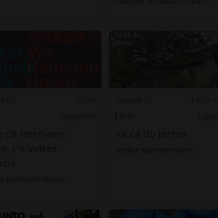
Castello di Sasso Corbaro
dì 03
10.30
Giovedì 03
14.00-1
Luganese
Arte
Luga
e c’è Hermann
‘ra ca du Jermo
e, c’è Volker
Atelier Kammermann
els
o Hermann Hesse