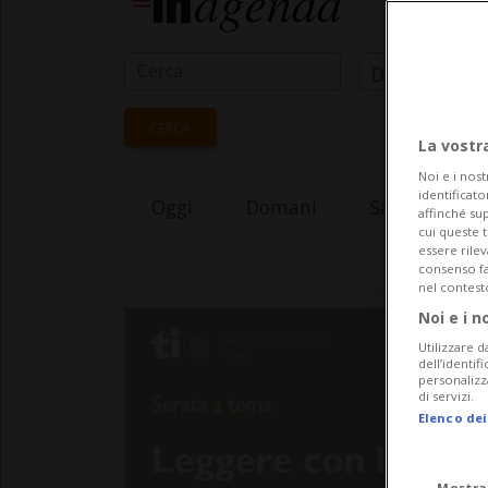
Data Inizio
CERCA
La vostr
Noi e i nost
identificato
Oggi
Domani
Saturday 08
affinché sup
cui queste 
essere rile
consenso fac
nel contest
Noi e i n
Utilizzare d
dell’identif
personalizz
di servizi.
Elenco dei
Mostra