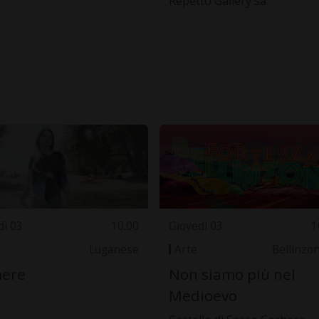
Repetto Gallery sa
dì 03
10.00
Giovedì 03
1
Luganese
Arte
Bellinzo
ere
Non siamo più nel
Medioevo