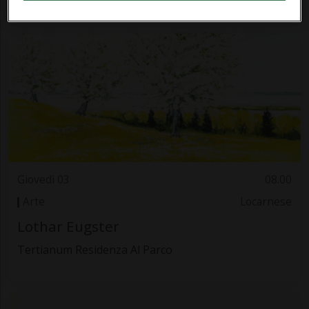
Giovedì 03
08.00
Arte
Locarnese
Lothar Eugster
Tertianum Residenza Al Parco