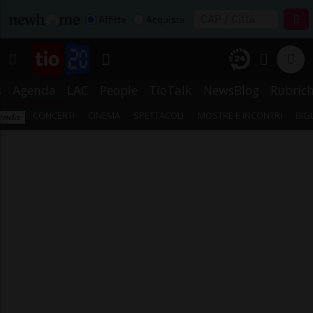
Affitta
Acquista
s
Agenda
LAC
People
TioTalk
NewsBlog
Rubric
CONCERTI
CINEMA
SPETTACOLI
MOSTRE E INCONTRI
BIG