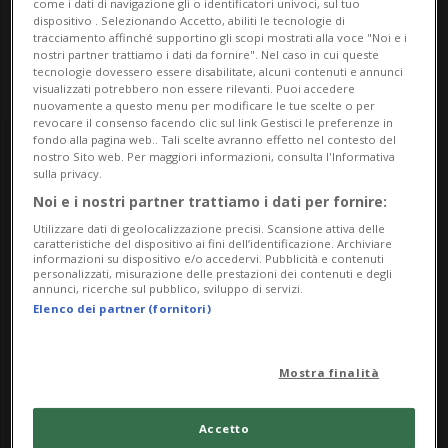
a/events/evento~mostre~2024~lac~premio-manor
come i dati di navigazione gli o identificatori univoci, sul tuo
dispositivo . Selezionando Accetto, abiliti le tecnologie di
~.html
tracciamento affinché supportino gli scopi mostrati alla voce "Noi e i
nostri partner trattiamo i dati da fornire". Nel caso in cui queste
tecnologie dovessero essere disabilitate, alcuni contenuti e annunci
visualizzati potrebbero non essere rilevanti. Puoi accedere
nuovamente a questo menu per modificare le tue scelte o per
revocare il consenso facendo clic sul link Gestisci le preferenze in
fondo alla pagina web.. Tali scelte avranno effetto nel contesto del
Thursday
nostro Sito web. Per maggiori informazioni, consulta l'Informativa
sulla privacy.
Noi e i nostri partner trattiamo i dati per fornire:
3
Utilizzare dati di geolocalizzazione precisi. Scansione attiva delle
caratteristiche del dispositivo ai fini dell’identificazione. Archiviare
informazioni su dispositivo e/o accedervi. Pubblicità e contenuti
personalizzati, misurazione delle prestazioni dei contenuti e degli
annunci, ricerche sul pubblico, sviluppo di servizi.
Elenco dei partner (fornitori)
October
Mostra finalità
2024
Accetto