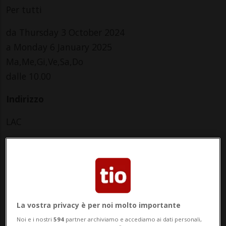
Per tutti
da Thursday 3 October 2024
a Monday 6 January 2025
Ma,Me,Gi,Ve,Sa,Do
dalle 10.00
Indirizzo
LAC
Piazza Bernardino Luini 6
6900, Lugano
Contatti
La vostra privacy è per noi molto importante
https://www.masilugano.ch/it/masi/in-corso/agend
Noi e i nostri
594
partner archiviamo e accediamo ai dati personali,