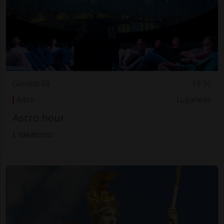
Giovedì 03
18.30
Altro
Luganese
Astro hour
L'ideatorio