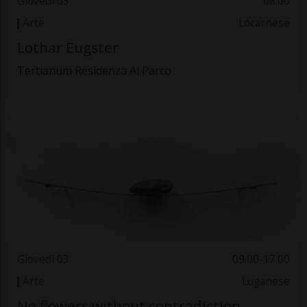
Giovedì 03
08.00
Arte
Locarnese
Lothar Eugster
Tertianum Residenza Al Parco
Giovedì 03
09.00-17.00
Arte
Luganese
No flowers without contradiction