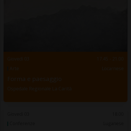
Giovedì 03
17.45 - 21.00
Arte
Locarnese
Forma e paesaggio
Ospedale Regionale La Carità
Giovedì 03
18.00
Conferenze
Luganese