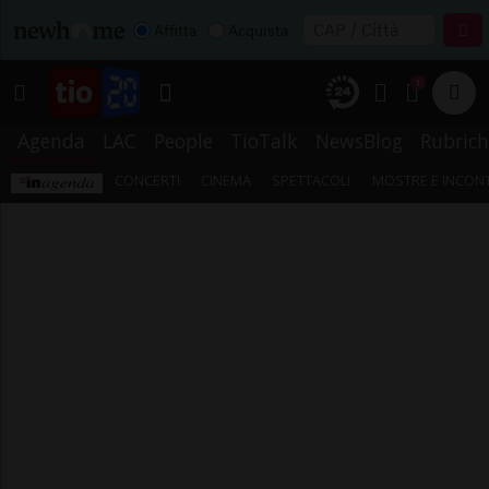
Affitta
Acquista
1
Agenda
LAC
People
TioTalk
NewsBlog
Rubrich
CONCERTI
CINEMA
SPETTACOLI
MOSTRE E INCONT