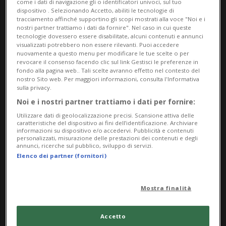
come i dati di navigazione gli o identificatori univoci, sul tuo
musica dal vivo.
dispositivo . Selezionando Accetto, abiliti le tecnologie di
tracciamento affinché supportino gli scopi mostrati alla voce "Noi e i
nostri partner trattiamo i dati da fornire". Nel caso in cui queste
L’esposizione ha ingresso libero, è visibile tutti i
tecnologie dovessero essere disabilitate, alcuni contenuti e annunci
giorni e durerà sino al primo novembre 2024.
visualizzati potrebbero non essere rilevanti. Puoi accedere
nuovamente a questo menu per modificare le tue scelte o per
Questa esposizione è curata da Riccardo Lisi.
revocare il consenso facendo clic sul link Gestisci le preferenze in
fondo alla pagina web.. Tali scelte avranno effetto nel contesto del
Si ringrazia Simone Galati dell’EOC per l’invito e la
nostro Sito web. Per maggiori informazioni, consulta l'Informativa
costante collaborazione.
sulla privacy.
Noi e i nostri partner trattiamo i dati per fornire:
Info Evento
Utilizzare dati di geolocalizzazione precisi. Scansione attiva delle
caratteristiche del dispositivo ai fini dell’identificazione. Archiviare
informazioni su dispositivo e/o accedervi. Pubblicità e contenuti
Per tutti
personalizzati, misurazione delle prestazioni dei contenuti e degli
annunci, ricerche sul pubblico, sviluppo di servizi.
da Thursday 8 August 2024
Elenco dei partner (fornitori)
a Friday 1 November 2024
Lu,Gi,Ve,Sa,Do
Mostra finalità
dalle 17.45 - 21.00
Accetto
Indirizzo