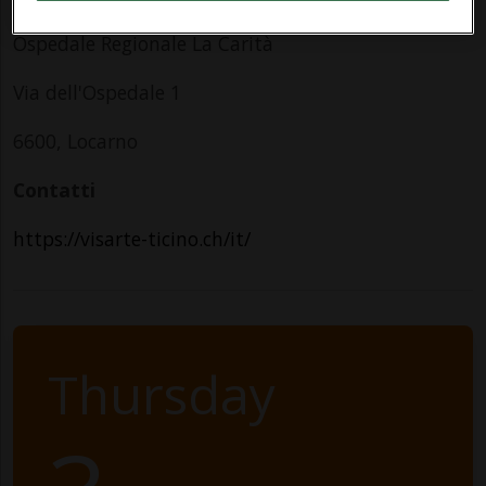
Ospedale Regionale La Carità
Via dell'Ospedale 1
6600, Locarno
Contatti
https://visarte-ticino.ch/it/
Thursday