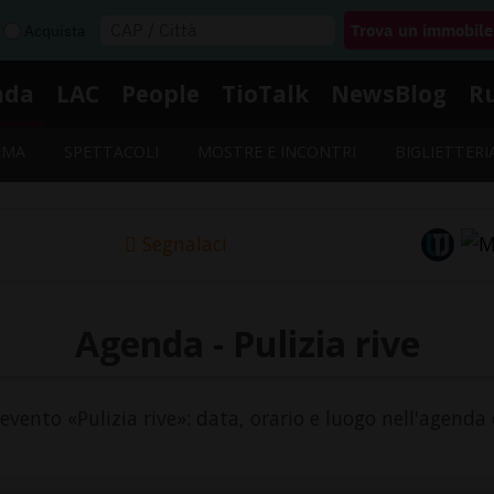
Acquista
nda
LAC
People
TioTalk
NewsBlog
R
EMA
SPETTACOLI
MOSTRE E INCONTRI
BIGLIETTERI
Segnalaci
Agenda - Pulizia rive
l'evento «Pulizia rive»: data, orario e luogo nell'agenda 