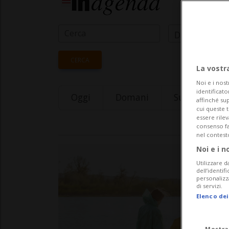
Data Inizio
CERCA
La vostr
Noi e i nost
identificato
Oggi
Domani
Sunday 09
affinché sup
cui queste 
essere rile
consenso fac
nel contest
Noi e i n
Utilizzare d
dell’identif
personalizz
di servizi.
Elenco dei
Mostra