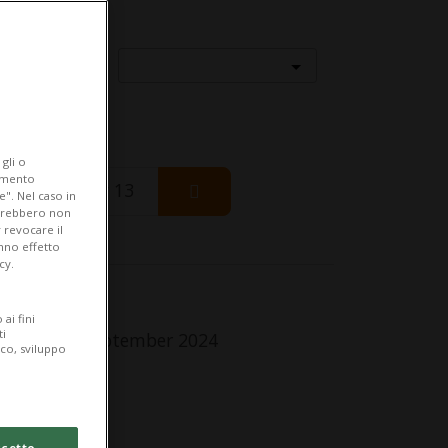
Località
gli o
iamento
Thursday 13
e". Nel caso in
potrebbero non
 revocare il
anno effetto
cy.
fo Evento
ai fini
ti
turday 14 September 2024
ico, sviluppo
lle 13.15
dirizzo
cetto