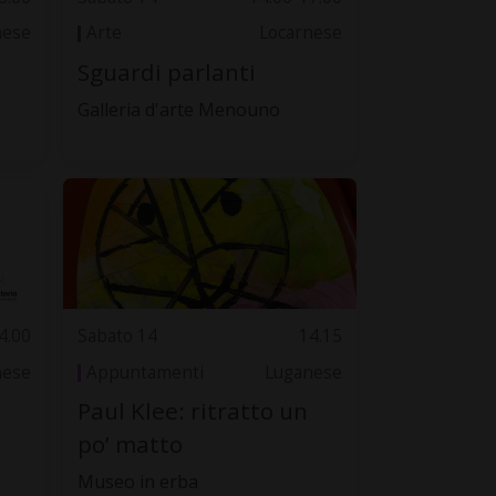
nese
Arte
Locarnese
Sguardi parlanti
Galleria d'arte Menouno
4.00
Sabato 14
14.15
nese
Appuntamenti
Luganese
Paul Klee: ritratto un
po’ matto
Museo in erba