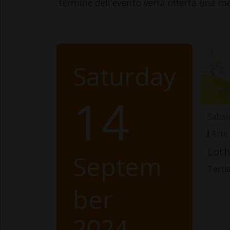
termine dell'evento verrà offerta una m
Saturday
14
Sabat
Arte
Loth
Septem
Terti
ber
2024