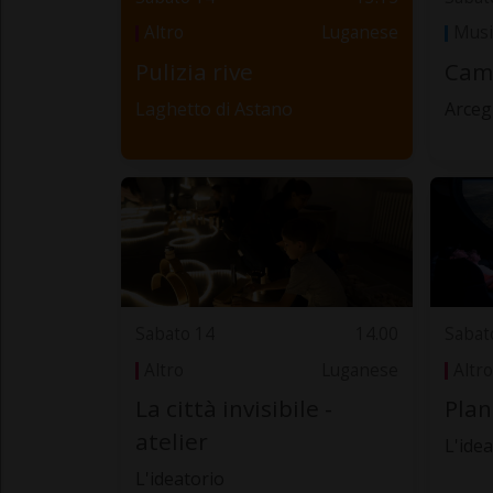
Altro
Luganese
Musi
Pulizia rive
Cam
Laghetto di Astano
Arce
Sabato 14
14.00
Sabat
Altro
Luganese
Altro
La città invisibile -
Plan
atelier
L'idea
L'ideatorio