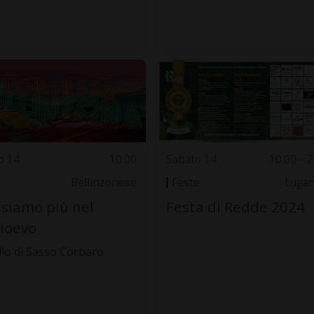
o 14
10.00
Sabato 14
10.00 - 2
Bellinzonese
Feste
Luga
siamo più nel
Festa di Redde 2024
ioevo
llo di Sasso Corbaro