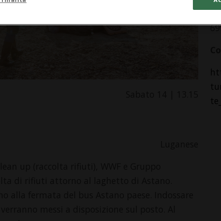
La
69
Co
ht
tu
Sabato 14 | 13.15
te
Luganese
clean up (raccolta rifiuti), WWF e Gruppo
 di rifiuti attorno al laghetto di Astano.
cino alla fermata del bus Astano paese. Indossare
ti verranno messi a disposizione sul posto. Al