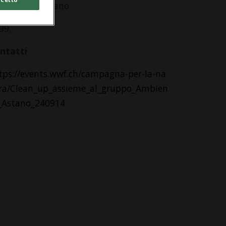
ghetto di Astano
99,
ntatti
tps://events.wwf.ch/campagna-per-la-na
ra/Clean_up_assieme_al_gruppo_Ambien
_Astano_240914