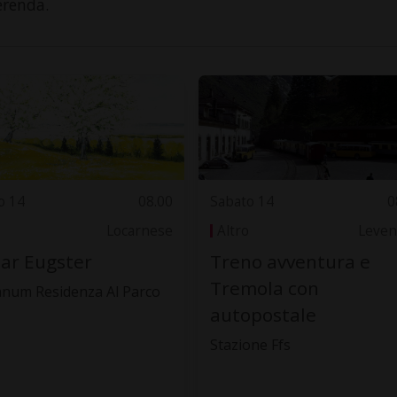
erenda.
o 14
08.00
Sabato 14
0
Locarnese
Altro
Leven
ar Eugster
Treno avventura e
Tremola con
anum Residenza Al Parco
autopostale
Stazione Ffs