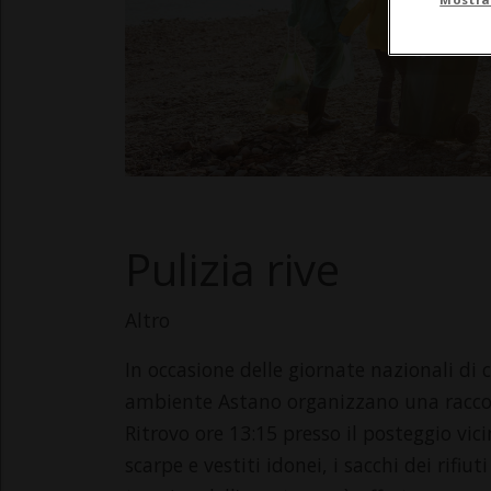
Pulizia rive
Altro
In occasione delle giornate nazionali di 
ambiente Astano organizzano una raccolta
Ritrovo ore 13:15 presso il posteggio vi
scarpe e vestiti idonei, i sacchi dei rifiu