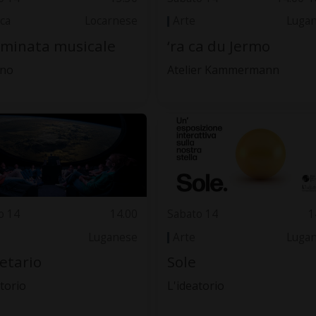
ca
Locarnese
Arte
Luga
minata musicale
‘ra ca du Jermo
gno
Atelier Kammermann
o 14
14.00
Sabato 14
1
Luganese
Arte
Luga
etario
Sole
torio
L'ideatorio