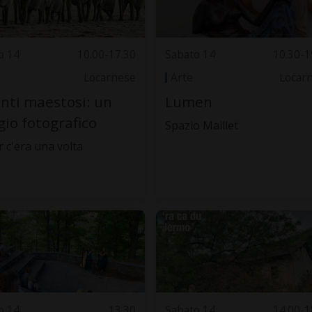
o 14
10.00-17.30
Sabato 14
10.30-1
Locarnese
Arte
Locar
nti maestosi: un
Lumen
gio fotografico
Spazio Maillet
r c'era una volta
o 14
13.30
Sabato 14
14.00-1