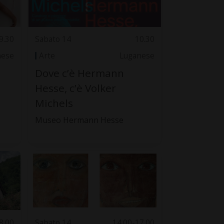
9.30
Sabato 14
10.30
nese
Arte
Luganese
Dove c’è Hermann
Hesse, c’è Volker
Michels
Museo Hermann Hesse
8.00
Sabato 14
14.00-17.00