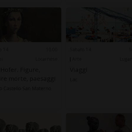
o 14
10.00
Sabato 14
1
i
Locarnese
Arte
Luga
 Hofer. Figure,
Viaggi
re morte, paesaggi
Lac
 Castello San Materno