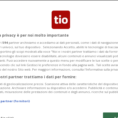
Categoria
Data Fine
a privacy è per noi molto importante
ri
594
partner archiviamo e accediamo ai dati personali, come i dati di navigazione 
ri univoci, sul tuo dispositivo . Selezionando Accetto, abiliti le tecnologie di tracc
Monday 10
Tuesday 11
Wednesday 12
portino gli scopi mostrati alla voce "Noi e i nostri partner trattiamo i dati da fornir
tecnologie dovessero essere disabilitate, alcuni contenuti e annunci visualizzati 
vanti. Puoi accedere nuovamente a questo menu per modificare le tue scelte o per
endo clic sul link Gestisci le preferenze in fondo alla pagina web.. Tali scelte avr
o del nostro Sito web. Per maggiori informazioni, consulta l'Informativa sulla priva
ostri partner trattiamo i dati per fornire:
In
ati di geolocalizzazione precisi. Scansione attiva delle caratteristiche del dispositivo 
icazione. Archiviare informazioni su dispositivo e/o accedervi. Pubblicità e contenu
Sa
ati, misurazione delle prestazioni dei contenuti e degli annunci, ricerche sul pubbl
da
 partner (fornitori)
In
 finalità
Ac