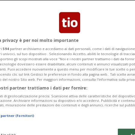
Categoria
Data Fine
a privacy è per noi molto importante
ri
594
partner archiviamo e accediamo ai dati personali, come i dati di navigazione 
ri univoci, sul tuo dispositivo . Selezionando Accetto, abiliti le tecnologie di tracc
Monday 10
Tuesday 11
Wednesday 12
portino gli scopi mostrati alla voce "Noi e i nostri partner trattiamo i dati da fornir
tecnologie dovessero essere disabilitate, alcuni contenuti e annunci visualizzati 
vanti. Puoi accedere nuovamente a questo menu per modificare le tue scelte o per
endo clic sul link Gestisci le preferenze in fondo alla pagina web.. Tali scelte avr
o del nostro Sito web. Per maggiori informazioni, consulta l'Informativa sulla priva
ostri partner trattiamo i dati per fornire:
In
ati di geolocalizzazione precisi. Scansione attiva delle caratteristiche del dispositivo 
icazione. Archiviare informazioni su dispositivo e/o accedervi. Pubblicità e contenu
Pe
ati, misurazione delle prestazioni dei contenuti e degli annunci, ricerche sul pubbl
Sa
 partner (fornitori)
da
 finalità
Ac