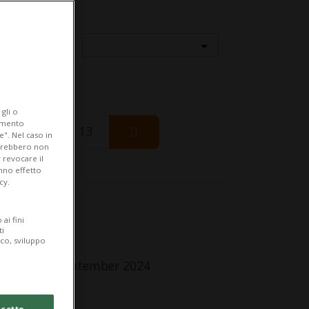
Località
gli o
iamento
Thursday 13
e". Nel caso in
potrebbero non
 revocare il
anno effetto
cy.
fo Evento
ai fini
ti
r tutti
ico, sviluppo
turday 14 September 2024
lle 16.00
cetto