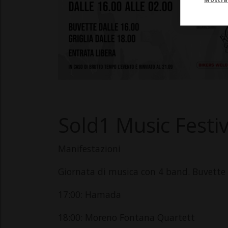
Sold1 Music Festiv
Manifestazioni
Giornata di musica con 4 band. Buvette d
17:00: Hamada
18:00: Moreno Fontana Quartett