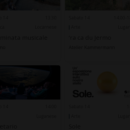
o 14
13.30
Sabato 14
14.00-1
ca
Locarnese
Arte
Luga
minata musicale
‘ra ca du Jermo
gno
Atelier Kammermann
o 14
14.00
Sabato 14
1
Luganese
Arte
Luga
etario
Sole