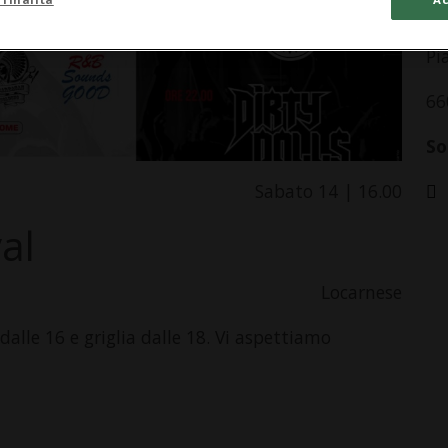
In
Pi
66
So
Sabato 14 | 16.00
al
Locarnese
alle 16 e griglia dalle 18. Vi aspettiamo