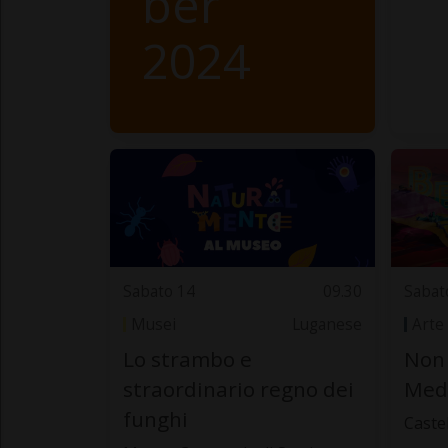
ber
2024
Sabato 14
09.30
Sabat
Musei
Luganese
Arte
Lo strambo e
Non 
straordinario regno dei
Med
funghi
Caste