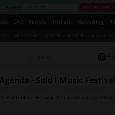
Acquista
nda
LAC
People
TioTalk
NewsBlog
R
EMA
SPETTACOLI
MOSTRE E INCONTRI
BIGLIETTERI
Segnalaci
Agenda - Sold1 Music Festiva
nto «Sold1 Music Festival»: data, orario e luogo nell'ag