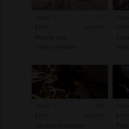
Sabato 14
13.15
Sabat
Altro
Luganese
Musi
Pulizia rive
Cam
Laghetto di Astano
Arce
Sabato 14
14.00
Sabat
Altro
Luganese
Altro
La città invisibile -
Plan