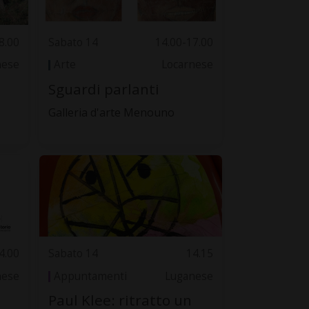
8.00
Sabato 14
14.00-17.00
nese
Arte
Locarnese
Sguardi parlanti
Galleria d'arte Menouno
4.00
Sabato 14
14.15
nese
Appuntamenti
Luganese
Paul Klee: ritratto un