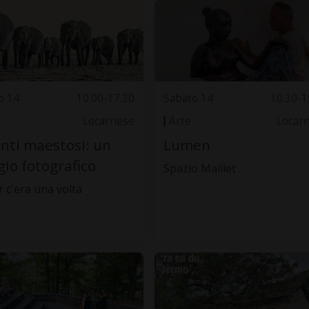
o 14
10.00-17.30
Sabato 14
10.30-1
Locarnese
Arte
Locar
nti maestosi: un
Lumen
gio fotografico
Spazio Maillet
r c'era una volta