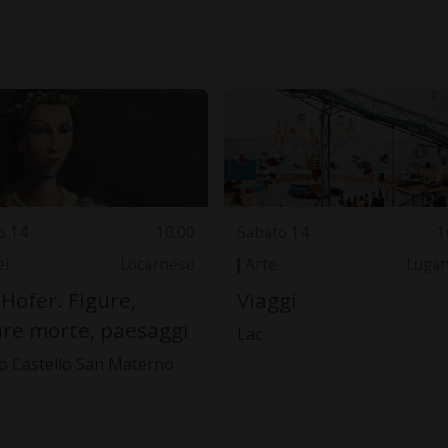
o 14
10.00
Sabato 14
1
i
Locarnese
Arte
Luga
 Hofer. Figure,
Viaggi
re morte, paesaggi
Lac
 Castello San Materno