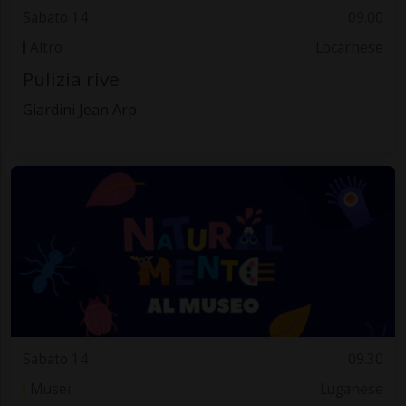
Sabato 14
09.00
Altro
Locarnese
Pulizia rive
Giardini Jean Arp
Sabato 14
09.30
Musei
Luganese