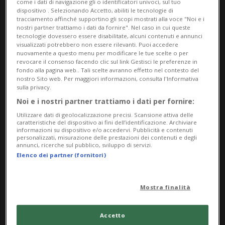
come i dati di navigazione gli o identificatori univoci, sul tuo
dispositivo . Selezionando Accetto, abiliti le tecnologie di
da oltre ventitré secoli in bilico tra realtà e
tracciamento affinché supportino gli scopi mostrati alla voce "Noi e i
leggenda.
nostri partner trattiamo i dati da fornire". Nel caso in cui queste
tecnologie dovessero essere disabilitate, alcuni contenuti e annunci
visualizzati potrebbero non essere rilevanti. Puoi accedere
Relatore
nuovamente a questo menu per modificare le tue scelte o per
revocare il consenso facendo clic sul link Gestisci le preferenze in
Gregorio Aostalli
fondo alla pagina web.. Tali scelte avranno effetto nel contesto del
Ha conseguito una laurea magistrale in Storia
nostro Sito web. Per maggiori informazioni, consulta l'Informativa
sulla privacy.
Antica e Studi del Medio Oriente all’Università di
Noi e i nostri partner trattiamo i dati per fornire:
Basilea, dove ha lavorato come ricercatore e
Utilizzare dati di geolocalizzazione precisi. Scansione attiva delle
docente presso il Dipartimento di Scienze
caratteristiche del dispositivo ai fini dell’identificazione. Archiviare
informazioni su dispositivo e/o accedervi. Pubblicità e contenuti
dell’Antichità.
personalizzati, misurazione delle prestazioni dei contenuti e degli
annunci, ricerche sul pubblico, sviluppo di servizi.
Elenco dei partner (fornitori)
Entrata libera.
Prossimo appuntamento il 21.09.2024
Mostra finalità
Accetto