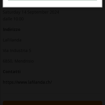
Info Evento
Saturday 14 September 2024
dalle 10.00
Indirizzo
LaFilanda
Via Industria 5
6850, Mendrisio
Contatti
https://www.lafilanda.ch/