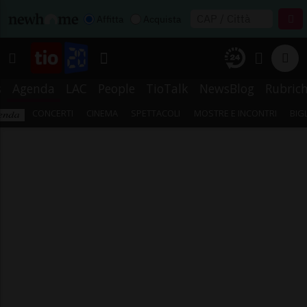
Affitta
Acquista
s
Agenda
LAC
People
TioTalk
NewsBlog
Rubric
CONCERTI
CINEMA
SPETTACOLI
MOSTRE E INCONTRI
BIG