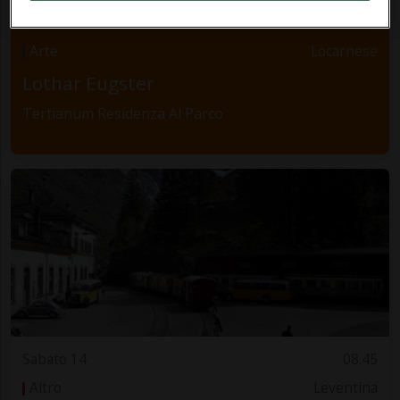
Sabato 14
08.00
Arte
Locarnese
Lothar Eugster
Tertianum Residenza Al Parco
Sabato 14
08.45
Altro
Leventina