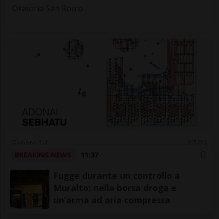
Oratorio San Rocco
Sabato 14
17.00
BREAKING NEWS
11:37
Arte
Locarnese
Re-genesis
Fugge durante un controllo a
Muralto: nella borsa droga e
filoarte Gallery
un’arma ad aria compressa