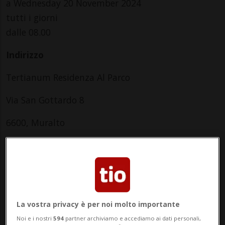
a Wednesday 20 November 2024
tutti i giorni
dalle 08.00
Indirizzo
Tertianum Residenza Al Parco
Via San Gottardo 8
6600, Muralto
Saturday
La vostra privacy è per noi molto importante
Noi e i nostri
594
partner archiviamo e accediamo ai dati personali,