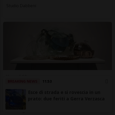
Studio Dabbeni
Venerdì 12
BREAKING NEWS
11:53
Arte
Luganese
Esce di strada e si rovescia in un
Monika Emmanuelle Kazi - Bally Artist
prato: due feriti a Gerra Verzasca
Award 2024
MASI Lugano - sede Palazzo Reali