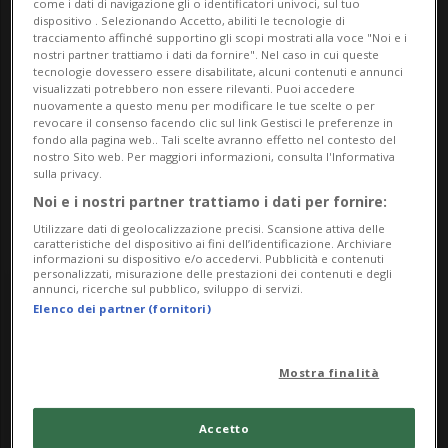
come i dati di navigazione gli o identificatori univoci, sul tuo
Indirizzo
dispositivo . Selezionando Accetto, abiliti le tecnologie di
tracciamento affinché supportino gli scopi mostrati alla voce "Noi e i
nostri partner trattiamo i dati da fornire". Nel caso in cui queste
Chiostro dei Serviti
tecnologie dovessero essere disabilitate, alcuni contenuti e annunci
visualizzati potrebbero non essere rilevanti. Puoi accedere
6850, Mendrisio
nuovamente a questo menu per modificare le tue scelte o per
revocare il consenso facendo clic sul link Gestisci le preferenze in
fondo alla pagina web.. Tali scelte avranno effetto nel contesto del
Socials
nostro Sito web. Per maggiori informazioni, consulta l'Informativa
sulla privacy.
Noi e i nostri partner trattiamo i dati per fornire:
Utilizzare dati di geolocalizzazione precisi. Scansione attiva delle
caratteristiche del dispositivo ai fini dell’identificazione. Archiviare
informazioni su dispositivo e/o accedervi. Pubblicità e contenuti
personalizzati, misurazione delle prestazioni dei contenuti e degli
annunci, ricerche sul pubblico, sviluppo di servizi.
Friday
Elenco dei partner (fornitori)
12
Mostra finalità
Accetto