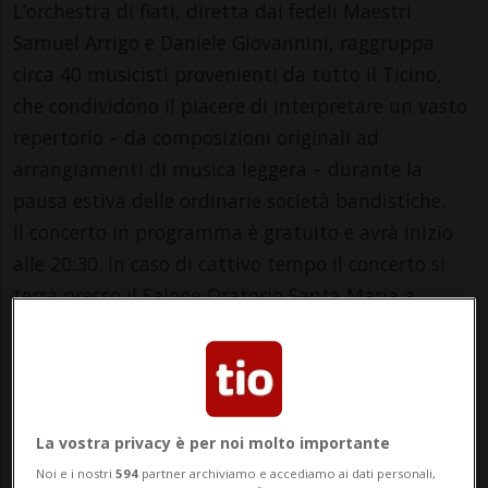
L’orchestra di fiati, diretta dai fedeli Maestri
Samuel Arrigo e Daniele Giovannini, raggruppa
circa 40 musicisti provenienti da tutto il Ticino,
che condividono il piacere di interpretare un vasto
repertorio – da composizioni originali ad
arrangiamenti di musica leggera – durante la
pausa estiva delle ordinarie società bandistiche.
Il concerto in programma è gratuito e avrà inizio
alle 20:30. In caso di cattivo tempo il concerto si
terrà presso il Salone Oratorio Santa Maria a
Mendrisio.
Info Evento
Friday 12 July 2024
La vostra privacy è per noi molto importante
dalle 20.30
Noi e i nostri
594
partner archiviamo e accediamo ai dati personali,