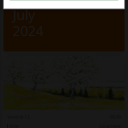
July
2024
Venerdì 12
08.00
Arte
Locarnese