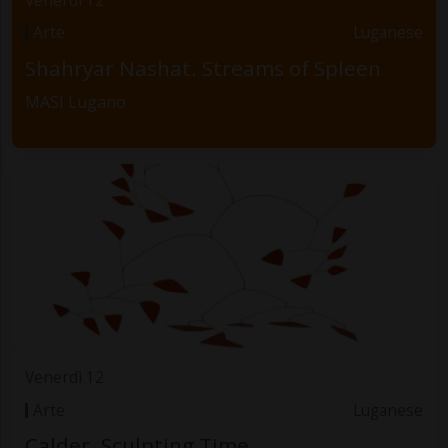
Venerdì 12
Arte
Luganese
Shahryar Nashat. Streams of Spleen
MASI Lugano
Venerdì 12
Arte
Luganese
Calder. Sculpting Time