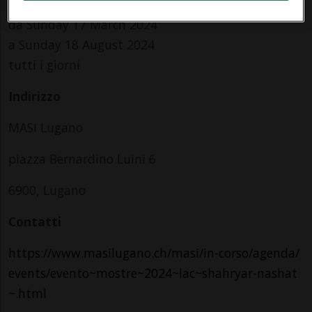
da Sunday 17 March 2024
a Sunday 18 August 2024
tutti i giorni
Indirizzo
MASI Lugano
piazza Bernardino Luini 6
6900, Lugano
Contatti
https://www.masilugano.ch/masi/in-corso/agenda/
events/evento~mostre~2024~lac~shahryar-nashat
~.html