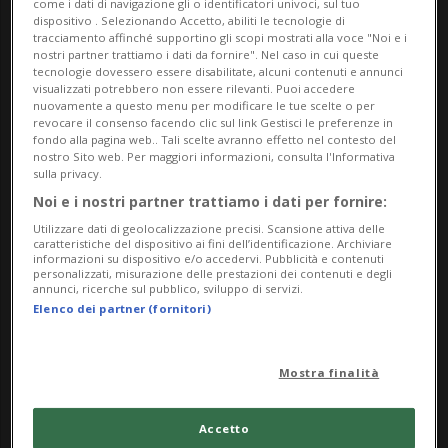
come i dati di navigazione gli o identificatori univoci, sul tuo
esplorare, affrontando sensazioni contrastanti.
dispositivo . Selezionando Accetto, abiliti le tecnologie di
Una composizione musicale di sinfonie e lamenti si
tracciamento affinché supportino gli scopi mostrati alla voce "Noi e i
nostri partner trattiamo i dati da fornire". Nel caso in cui queste
diffonde e scandisce il ritmo del percorso.
tecnologie dovessero essere disabilitate, alcuni contenuti e annunci
visualizzati potrebbero non essere rilevanti. Puoi accedere
nuovamente a questo menu per modificare le tue scelte o per
Cuore pulsante della mostra è l’opera
revocare il consenso facendo clic sul link Gestisci le preferenze in
fondo alla pagina web.. Tali scelte avranno effetto nel contesto del
video Streams of Spleen (2024), riprodotta in loop
nostro Sito web. Per maggiori informazioni, consulta l'Informativa
su una grande parete di schermi luminosi. In
sulla privacy.
quest’opera, che vede come protagonisti i lupi,
Noi e i nostri partner trattiamo i dati per fornire:
l’artista esorta ad allontanarsi dalla prospettiva
Utilizzare dati di geolocalizzazione precisi. Scansione attiva delle
caratteristiche del dispositivo ai fini dell’identificazione. Archiviare
umano-centrica e ad assumere il punto di vista
informazioni su dispositivo e/o accedervi. Pubblicità e contenuti
personalizzati, misurazione delle prestazioni dei contenuti e degli
animale.
annunci, ricerche sul pubblico, sviluppo di servizi.
Elenco dei partner (fornitori)
A cura di Francesca Benini.
Un progetto in collaborazione con Istituto
Mostra finalità
Svizzero, Roma | Milano | Palermo.
Accetto
Info Evento