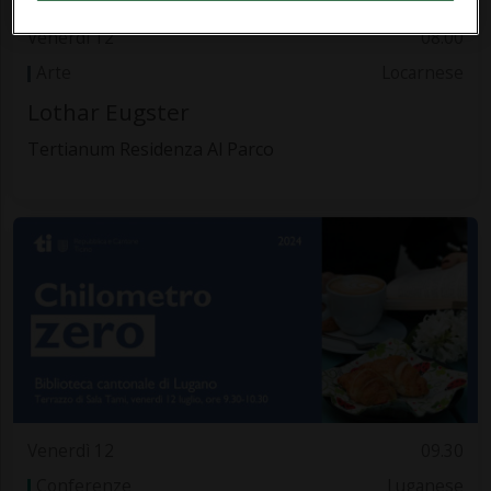
Venerdì 12
08.00
Arte
Locarnese
Lothar Eugster
Tertianum Residenza Al Parco
Venerdì 12
09.30
Conferenze
Luganese