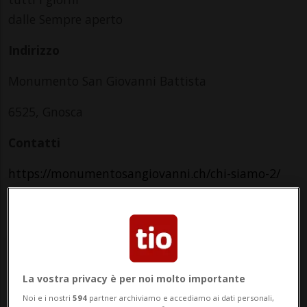
dalle Sempre aperto
Indirizzo
Monumento San Giovanni Battista
6525, Gnosca
Contatti
https://monumentosangiovanni.ch/chi-siamo-2/
Friday
La vostra privacy è per noi molto importante
Noi e i nostri
594
partner archiviamo e accediamo ai dati personali,