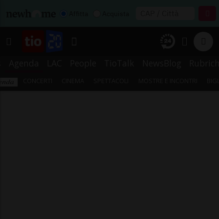
Affitta
Acquista
s
Agenda
LAC
People
TioTalk
NewsBlog
Rubric
CONCERTI
CINEMA
SPETTACOLI
MOSTRE E INCONTRI
BIG