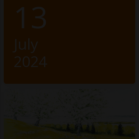
13
July
2024