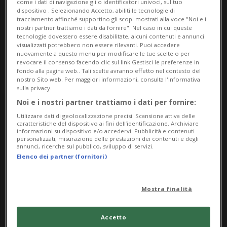
come i dati di navigazione gli o identificatori univoci, sul tuo
Altro
Leventina
dispositivo . Selezionando Accetto, abiliti le tecnologie di
tracciamento affinché supportino gli scopi mostrati alla voce "Noi e i
Treno avventura e Tremola con
nostri partner trattiamo i dati da fornire". Nel caso in cui queste
autopostale
tecnologie dovessero essere disabilitate, alcuni contenuti e annunci
visualizzati potrebbero non essere rilevanti. Puoi accedere
nuovamente a questo menu per modificare le tue scelte o per
Stazione FFS Faido
revocare il consenso facendo clic sul link Gestisci le preferenze in
fondo alla pagina web.. Tali scelte avranno effetto nel contesto del
nostro Sito web. Per maggiori informazioni, consulta l'Informativa
sulla privacy.
Noi e i nostri partner trattiamo i dati per fornire:
Utilizzare dati di geolocalizzazione precisi. Scansione attiva delle
caratteristiche del dispositivo ai fini dell’identificazione. Archiviare
informazioni su dispositivo e/o accedervi. Pubblicità e contenuti
personalizzati, misurazione delle prestazioni dei contenuti e degli
annunci, ricerche sul pubblico, sviluppo di servizi.
Elenco dei partner (fornitori)
Mostra finalità
Sabato 13
09.00
Feste
Valle di Blenio
Accetto