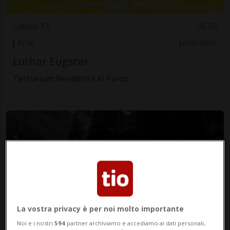
Sabato 13
08.00
Arte
Locarnese
Lothar Eugster
Tertianum Residenza Al Parco
La vostra privacy è per noi molto importante
Sabato 13
08.45
Noi e i nostri
594
partner archiviamo e accediamo ai dati personali,