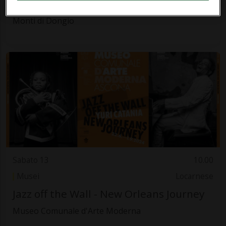
Festa monte Stabbio
Monti di Dongio
Sabato 13
10.00
Musei
Locarnese
Jazz off the Wall - New Orleans Journey
Museo Comunale d'Arte Moderna