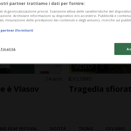
ostri partner trattiamo i dati per fornire:
ati di geolocalizzazione precisi. Scansione attiva delle caratteristiche del dispositivo 
icazione. Archiviare informazioni su dispositivo e/o accedervi. Pubblicità e contenu
ati, misurazione delle prestazioni dei contenuti e degli annunci, ricerche sul pubbl
 partner (fornitori)
 finalità
Ac
VIDEO
4 anni
CICLISMO
e è Vlasov
Tragedia sfiora
NO FILM FESTIVAL
SICCITÀ
TICINO
CICLISMO