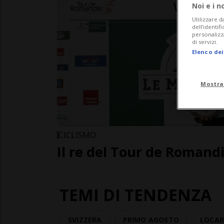
Noi e i n
Utilizzare d
dell’identif
personalizz
di servizi.
Elenco dei
Mostra
CICLISMO
Il re del Tour de Romandi
TEMI DI TENDENZA
SVIZZERA
PRIMO AGOSTO
LOCAR