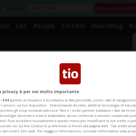
Acquista
nda
LAC
People
TioTalk
NewsBlog
R
Segnalaci
Notizie su Vlasov
a privacy è per noi molto importante
ri
594
partner archiviamo e accediamo ai dati personali, come i dati di navigazione 
ri univoci, sul tuo dispositivo . Selezionando Accetto, abiliti le tecnologie di tracc
portino gli scopi mostrati alla voce "Noi e i nostri partner trattiamo i dati da fornir
Segui le notizie e gli approfondimenti su Vlasov.
tecnologie dovessero essere disabilitate, alcuni contenuti e annunci visualizzati 
vanti. Puoi accedere nuovamente a questo menu per modificare le tue scelte o per
endo clic sul link Gestisci le preferenze in fondo alla pagina web.. Tali scelte avr
o del nostro Sito web. Per maggiori informazioni, consulta l'Informativa sulla priva