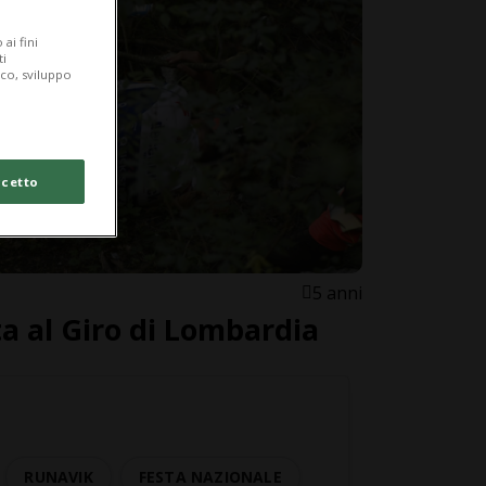
ai fini
ti
ico, sviluppo
cetto
5 anni
ta al Giro di Lombardia
RUNAVIK
FESTA NAZIONALE