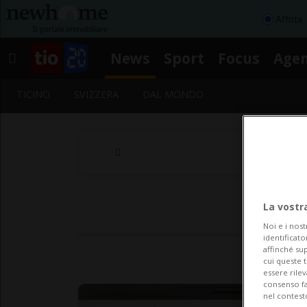
Affitta
News
Sport
Focus
Age
TICINO
SVIZZERA
DAL MONDO
La vostr
Noi e i nost
identificato
affinché sup
cui queste 
essere rile
consenso fac
nel contest