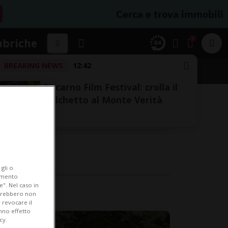
Cerca e trova immobili
1
ubriche
BREAKING NEWS
12:42
Locarno Film Festival: crolla il
palchetto al Monte Verità
gli o
iamento
e". Nel caso in
potrebbero non
 revocare il
anno effetto
cy.