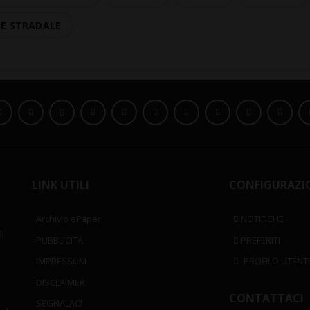
TE STRADALE
LINK UTILI
CONFIGURAZI
Archivio ePaper
NOTIFICHE
i
PUBBLICITÀ
PREFERITI
IMPRESSUM
PROFILO UTENT
DISCLAIMER
CONTATTACI
SEGNALACI