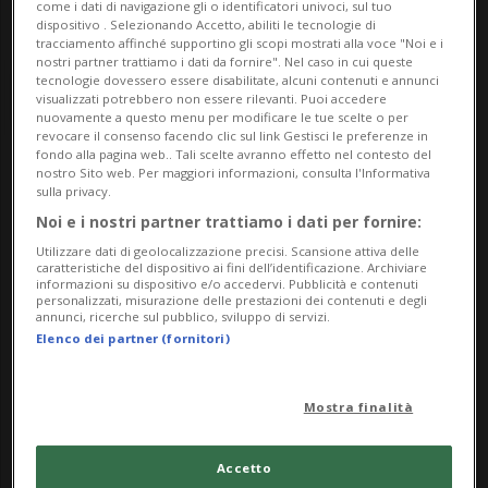
come i dati di navigazione gli o identificatori univoci, sul tuo
dispositivo . Selezionando Accetto, abiliti le tecnologie di
tracciamento affinché supportino gli scopi mostrati alla voce "Noi e i
nostri partner trattiamo i dati da fornire". Nel caso in cui queste
tecnologie dovessero essere disabilitate, alcuni contenuti e annunci
visualizzati potrebbero non essere rilevanti. Puoi accedere
nuovamente a questo menu per modificare le tue scelte o per
revocare il consenso facendo clic sul link Gestisci le preferenze in
fondo alla pagina web.. Tali scelte avranno effetto nel contesto del
nostro Sito web. Per maggiori informazioni, consulta l'Informativa
Notizie su Villa
sulla privacy.
Noi e i nostri partner trattiamo i dati per fornire:
Balbianello
Utilizzare dati di geolocalizzazione precisi. Scansione attiva delle
caratteristiche del dispositivo ai fini dell’identificazione. Archiviare
informazioni su dispositivo e/o accedervi. Pubblicità e contenuti
personalizzati, misurazione delle prestazioni dei contenuti e degli
Segui le notizie e gli approfondimenti su
annunci, ricerche sul pubblico, sviluppo di servizi.
Villa Balbianello.
Elenco dei partner (fornitori)
Mostra finalità
Accetto