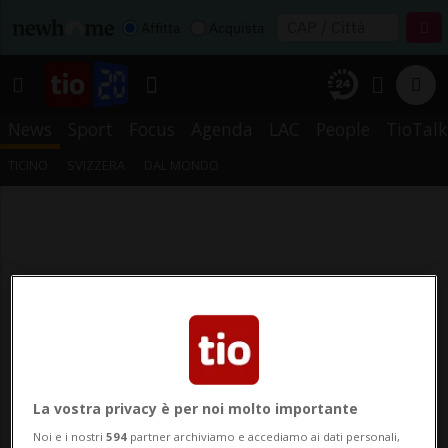
Affitta
Acquista
News
Sport
Focus
Agenda
LAC
People
TioTalk
TICINO
SVIZZERA
DAL MONDO
La vostra privacy è per noi molto importante
Noi e i nostri
594
partner archiviamo e accediamo ai dati personali,