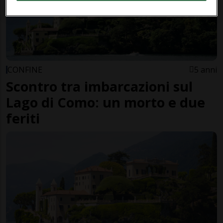
CONFINE
5 anni
Scontro tra imbarcazioni sul
Lago di Como: un morto e due
feriti