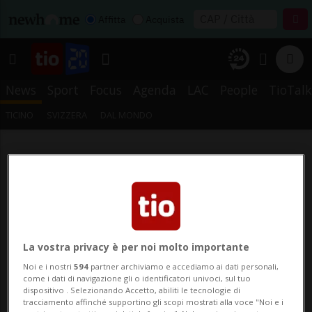
Affitta
Acquista
News
Sport
Focus
Agenda
LAC
People
TioTalk
TICINO
SVIZZERA
DAL MONDO
La vostra privacy è per noi molto importante
Noi e i nostri
594
partner archiviamo e accediamo ai dati personali,
come i dati di navigazione gli o identificatori univoci, sul tuo
dispositivo . Selezionando Accetto, abiliti le tecnologie di
tracciamento affinché supportino gli scopi mostrati alla voce "Noi e i