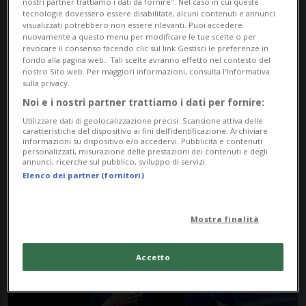
nostri partner trattiamo i dati da fornire". Nel caso in cui queste
tecnologie dovessero essere disabilitate, alcuni contenuti e annunci
visualizzati potrebbero non essere rilevanti. Puoi accedere
nuovamente a questo menu per modificare le tue scelte o per
revocare il consenso facendo clic sul link Gestisci le preferenze in
fondo alla pagina web.. Tali scelte avranno effetto nel contesto del
nostro Sito web. Per maggiori informazioni, consulta l'Informativa
sulla privacy.
Noi e i nostri partner trattiamo i dati per fornire:
Notizie su Usha
Utilizzare dati di geolocalizzazione precisi. Scansione attiva delle
caratteristiche del dispositivo ai fini dell’identificazione. Archiviare
informazioni su dispositivo e/o accedervi. Pubblicità e contenuti
personalizzati, misurazione delle prestazioni dei contenuti e degli
annunci, ricerche sul pubblico, sviluppo di servizi.
Segui le notizie e gli approfondimenti su
Elenco dei partner (fornitori)
Usha.
Mostra finalità
Accetto