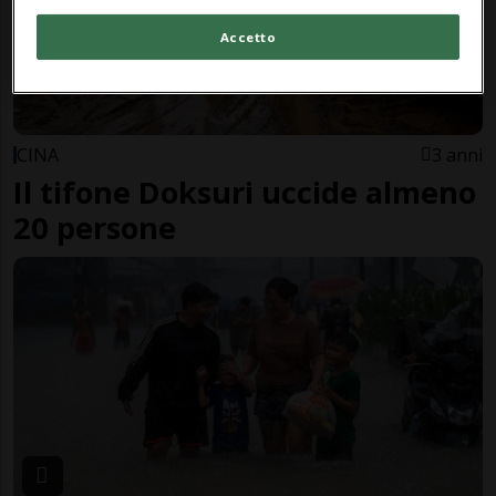
Accetto
CINA
3 anni
Il tifone Doksuri uccide almeno
20 persone