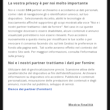
La vostra privacy è per noi molto importante
Noi e i nostri
594
partner archiviamo e accediamo ai dati personali,
come i dati di navigazione gli o identificatori univoci, sul tuo
dispositivo . Selezionando Accetto, abiliti le tecnologie di
tracciamento affinché supportino gli scopi mostrati alla voce "Noi e i
nostri partner trattiamo i dati da fornire". Nel caso in cui queste
tecnologie dovessero essere disabilitate, alcuni contenuti e annunci
visualizzati potrebbero non essere rilevanti. Puoi accedere
nuovamente a questo menu per modificare le tue scelte o per
Notizie su Tifone
revocare il consenso facendo clic sul link Gestisci le preferenze in
fondo alla pagina web.. Tali scelte avranno effetto nel contesto del
Doksuri
nostro Sito web. Per maggiori informazioni, consulta l'Informativa
sulla privacy.
Noi e i nostri partner trattiamo i dati per fornire:
Segui le notizie e gli approfondimenti su
Utilizzare dati di geolocalizzazione precisi. Scansione attiva delle
caratteristiche del dispositivo ai fini dell’identificazione. Archiviare
Tifone Doksuri.
informazioni su dispositivo e/o accedervi. Pubblicità e contenuti
personalizzati, misurazione delle prestazioni dei contenuti e degli
annunci, ricerche sul pubblico, sviluppo di servizi.
Elenco dei partner (fornitori)
Mostra finalità