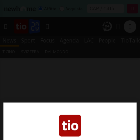
Affitta
Acquista
News
Sport
Focus
Agenda
LAC
People
TioTalk
TICINO
SVIZZERA
DAL MONDO