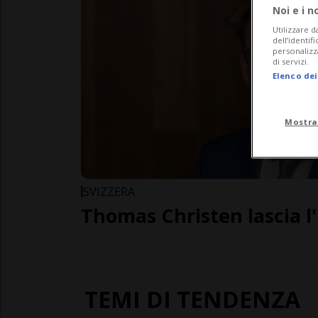
Noi e i n
Utilizzare d
dell’identif
personalizz
di servizi.
Elenco dei
Mostra
SVIZZERA
Thomas Christen lascia l
TEMI DI TENDENZA