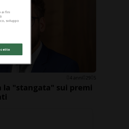
ai fini
ti
ico, sviluppo
cetto
4 anni
29
5
la "stangata" sui premi
ti