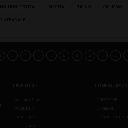
NO FILM FESTIVAL
SICCITÀ
TICINO
CICLISMO
TE STRADALE
LINK UTILI
CONFIGURAZI
Archivio ePaper
NOTIFICHE
i
PUBBLICITÀ
PREFERITI
IMPRESSUM
PROFILO UTENT
DISCLAIMER