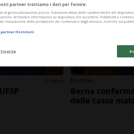
ostri partner trattiamo i dati per fornire:
ati di geolocalizzazione precisi. Scansione attiva delle caratteristiche del dispositivo 
icazione. Archiviare informazioni su dispositivo e/o accedervi. Pubblicità e contenu
ati, misurazione delle prestazioni dei contenuti e degli annunci, ricerche sul pubbl
 partner (fornitori)
 finalità
Ac
1 anno
SVIZZERA
'UFSP
Berna conferma 
delle casse mala