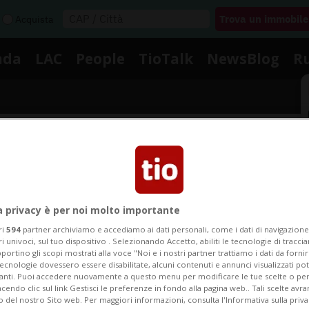
Acquista
nda
LAC
People
TioTalk
NewsBlog
R
Segnalaci
Notizie su Thomas Christen
a privacy è per noi molto importante
ri
594
partner archiviamo e accediamo ai dati personali, come i dati di navigazione 
ri univoci, sul tuo dispositivo . Selezionando Accetto, abiliti le tecnologie di tracc
portino gli scopi mostrati alla voce "Noi e i nostri partner trattiamo i dati da fornir
gui le notizie e gli approfondimenti su Thomas Christ
tecnologie dovessero essere disabilitate, alcuni contenuti e annunci visualizzati 
vanti. Puoi accedere nuovamente a questo menu per modificare le tue scelte o per
endo clic sul link Gestisci le preferenze in fondo alla pagina web.. Tali scelte avr
o del nostro Sito web. Per maggiori informazioni, consulta l'Informativa sulla priva