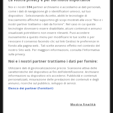
Noi e i nostri
594
partner archiviamo e accediamo ai dati personali,
come i dati di navigazione gli o identificatori univoci, sul tuo
dispositivo . Selezionando Accetto, abiliti le tecnologie di
tracciamento affinché supportino gli scopi mostrati alla voce "Noi e i
nostri partner trattiamo i dati da fornire". Nel caso in cui queste
tecnologie dovessero essere disabilitate, alcuni contenuti e annunci
visualizzati potrebbero non essere rilevanti. Puoi accedere
nuovamente a questo menu per modificare le tue scelte o per
revocare il consenso facendo clic sul link Gestisci le preferenze in
Notizie su Sposarsi
fondo alla pagina web.. Tali scelte avranno effetto nel contesto del
nostro Sito web. Per maggiori informazioni, consulta l'Informativa
sulla privacy.
Noi e i nostri partner trattiamo i dati per fornire:
Segui le notizie e gli approfondimenti su
Utilizzare dati di geolocalizzazione precisi. Scansione attiva delle
Sposarsi.
caratteristiche del dispositivo ai fini dell’identificazione. Archiviare
informazioni su dispositivo e/o accedervi. Pubblicità e contenuti
personalizzati, misurazione delle prestazioni dei contenuti e degli
annunci, ricerche sul pubblico, sviluppo di servizi.
Elenco dei partner (fornitori)
Mostra finalità