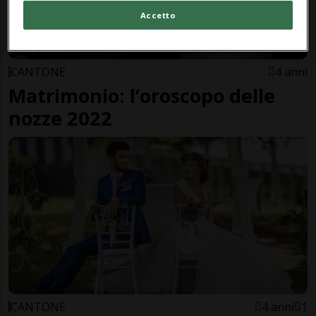
Accetto
CANTONE
4 anni
Matrimonio: l’oroscopo delle
nozze 2022
CANTONE
4 anni
1