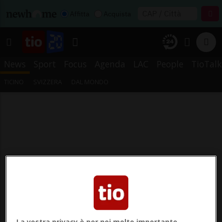
Affitta
Acquista
News
Sport
Focus
Agenda
LAC
People
TioTalk
TICINO
SVIZZERA
DAL MONDO
La vostra privacy è per noi molto importante