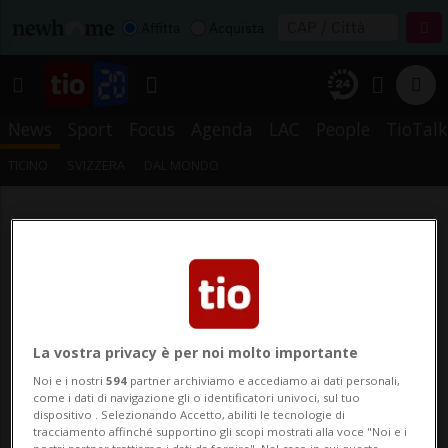
Affitta
Acquista
News
Sport
Focus
Agenda
LAC
People
TioTalk
TICINO
SVIZZERA
DAL MONDO
La vostra privacy è per noi molto importante
Noi e i nostri
594
partner archiviamo e accediamo ai dati personali,
come i dati di navigazione gli o identificatori univoci, sul tuo
dispositivo . Selezionando Accetto, abiliti le tecnologie di
tracciamento affinché supportino gli scopi mostrati alla voce "Noi e i