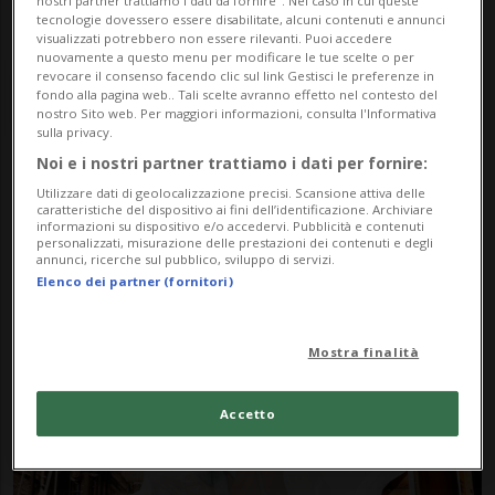
nostri partner trattiamo i dati da fornire". Nel caso in cui queste
tecnologie dovessero essere disabilitate, alcuni contenuti e annunci
visualizzati potrebbero non essere rilevanti. Puoi accedere
nuovamente a questo menu per modificare le tue scelte o per
revocare il consenso facendo clic sul link Gestisci le preferenze in
fondo alla pagina web.. Tali scelte avranno effetto nel contesto del
nostro Sito web. Per maggiori informazioni, consulta l'Informativa
sulla privacy.
Noi e i nostri partner trattiamo i dati per fornire:
Notizie su Sportmax
Utilizzare dati di geolocalizzazione precisi. Scansione attiva delle
caratteristiche del dispositivo ai fini dell’identificazione. Archiviare
informazioni su dispositivo e/o accedervi. Pubblicità e contenuti
personalizzati, misurazione delle prestazioni dei contenuti e degli
annunci, ricerche sul pubblico, sviluppo di servizi.
Segui le notizie e gli approfondimenti su
Elenco dei partner (fornitori)
Sportmax.
Mostra finalità
Accetto