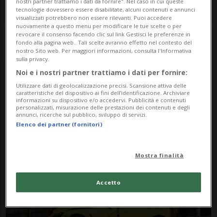
nostri partner trattiamo i dati da fornire". Nel caso in cui queste
tecnologie dovessero essere disabilitate, alcuni contenuti e annunci
visualizzati potrebbero non essere rilevanti. Puoi accedere
nuovamente a questo menu per modificare le tue scelte o per
revocare il consenso facendo clic sul link Gestisci le preferenze in
fondo alla pagina web.. Tali scelte avranno effetto nel contesto del
nostro Sito web. Per maggiori informazioni, consulta l'Informativa
sulla privacy.
Noi e i nostri partner trattiamo i dati per fornire:
Notizie su Spider
Utilizzare dati di geolocalizzazione precisi. Scansione attiva delle
caratteristiche del dispositivo ai fini dell’identificazione. Archiviare
informazioni su dispositivo e/o accedervi. Pubblicità e contenuti
personalizzati, misurazione delle prestazioni dei contenuti e degli
annunci, ricerche sul pubblico, sviluppo di servizi.
Segui le notizie e gli approfondimenti su
Elenco dei partner (fornitori)
Spider.
Mostra finalità
Accetto