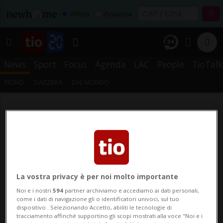
Affitta
Acquista
News
Sport
Focus
Agenda
LAC
People
TioTalk
TICINO
SVIZZERA
DAL MONDO
La vostra privacy è per noi molto importante
Noi e i nostri
594
partner archiviamo e accediamo ai dati personali,
come i dati di navigazione gli o identificatori univoci, sul tuo
dispositivo . Selezionando Accetto, abiliti le tecnologie di
tracciamento affinché supportino gli scopi mostrati alla voce "Noi e i