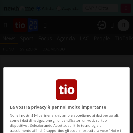
Affitta
Acquista
News
Sport
Focus
Agenda
LAC
People
TioTalk
TICINO
SVIZZERA
DAL MONDO
La vostra privacy è per noi molto importante
Noi e i nostri
594
partner archiviamo e accediamo ai dati personali,
come i dati di navigazione gli o identificatori univoci, sul tuo
dispositivo . Selezionando Accetto, abiliti le tecnologie di
tracciamento affinché supportino gli scopi mostrati alla voce "Noi e i