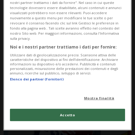
nostri partner trattiamo i dati da fornire". Nel caso in cui queste
tecnologie dovessero essere disabilitate, alcuni contenuti e annunci
visualizzati potrebbero non essere rilevanti. Puoi accedere
nuovamente a questo menu per modificare le tue scelte o per
revocare il consenso facendo clic sul link Gestisci le preferenze in
fondo alla pagina web.. Tali scelte avranno effetto nel contesto del
nostro Sito web. Per maggiori informazioni, consulta l'Informativa
sulla privacy.
Noi e i nostri partner trattiamo i dati per fornire:
Notizie su Slovacchia
Utilizzare dati di geolocalizzazione precisi. Scansione attiva delle
caratteristiche del dispositivo ai fini dell’identificazione. Archiviare
Russia
informazioni su dispositivo e/o accedervi. Pubblicità e contenuti
personalizzati, misurazione delle prestazioni dei contenuti e degli
annunci, ricerche sul pubblico, sviluppo di servizi.
Elenco dei partner (fornitori)
Segui le notizie e gli approfondimenti su
Slovacchia Russia.
Mostra finalità
Accetto