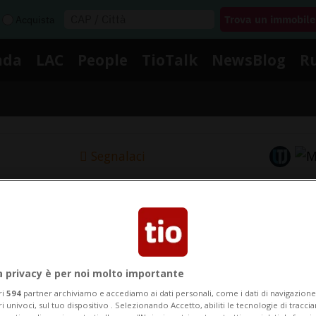
Acquista
nda
LAC
People
TioTalk
NewsBlog
R
Segnalaci
Notizie su Silvia Romano
Segui le notizie e gli approfondimenti su Silvia Romano
a privacy è per noi molto importante
ri
594
partner archiviamo e accediamo ai dati personali, come i dati di navigazione 
ri univoci, sul tuo dispositivo . Selezionando Accetto, abiliti le tecnologie di tracc