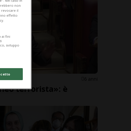
e". Nel caso in
potrebbero non
 revocare il
anno effetto
cy.
ai fini
ti
ico, sviluppo
cetto
6 anni
neo terrorista»: è