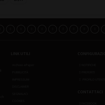
LINK UTILI
CONFIGURAZI
Archivio ePaper
NOTIFICHE
i
PUBBLICITÀ
PREFERITI
IMPRESSUM
PROFILO UTENT
DISCLAIMER
CONTATTACI
SEGNALACI
.ch
COOKIES
FACEBOOK