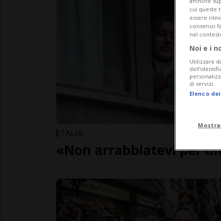
affinché sup
cui queste 
essere rile
consenso fac
nel contest
Noi e i n
Utilizzare d
dell’identif
personalizz
di servizi.
Elenco dei
Mostra
ITALIA
«Non arrabbiatevi per d