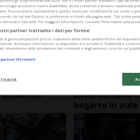
portino gli scopi mostrati alla voce "Noi e i nostri partner trattiamo i dati da fornir
tecnologie dovessero essere disabilitate, alcuni contenuti e annunci visualizzati 
vanti. Puoi accedere nuovamente a questo menu per modificare le tue scelte o per
endo clic sul link Gestisci le preferenze in fondo alla pagina web.. Tali scelte avr
o del nostro Sito web. Per maggiori informazioni, consulta l'Informativa sulla priva
ostri partner trattiamo i dati per fornire:
ati di geolocalizzazione precisi. Scansione attiva delle caratteristiche del dispositivo 
icazione. Archiviare informazioni su dispositivo e/o accedervi. Pubblicità e contenu
ati, misurazione delle prestazioni dei contenuti e degli annunci, ricerche sul pubbl
 partner (fornitori)
VIDEO
 finalità
Ac
6 anni
ITALIA
ifendermi»
Silvia Romano «
bagarre in aula