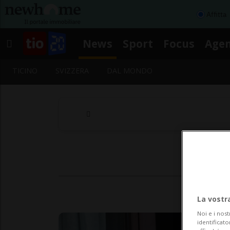
Affitta
News
Sport
Focus
Age
TICINO
SVIZZERA
DAL MONDO
La vostr
Noi e i nost
identificato