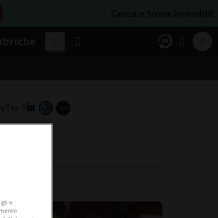
Cerca e trova immobili
ubriche
.
gli o
iamento