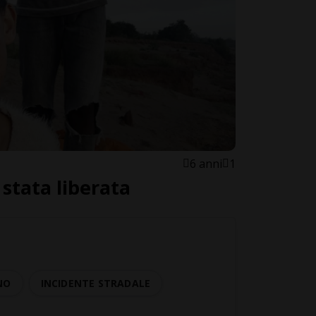
6 anni
1
stata liberata
NO
INCIDENTE STRADALE