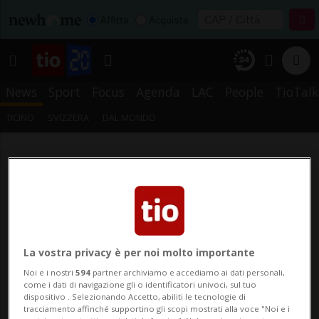
Affitta
Acquista
News
Sport
Focus
Agenda
LAC
People
TioTalk
TICINO
SVIZZERA
DAL MONDO
La vostra privacy è per noi molto importante
Noi e i nostri
594
partner archiviamo e accediamo ai dati personali,
come i dati di navigazione gli o identificatori univoci, sul tuo
dispositivo . Selezionando Accetto, abiliti le tecnologie di
tracciamento affinché supportino gli scopi mostrati alla voce "Noi e i