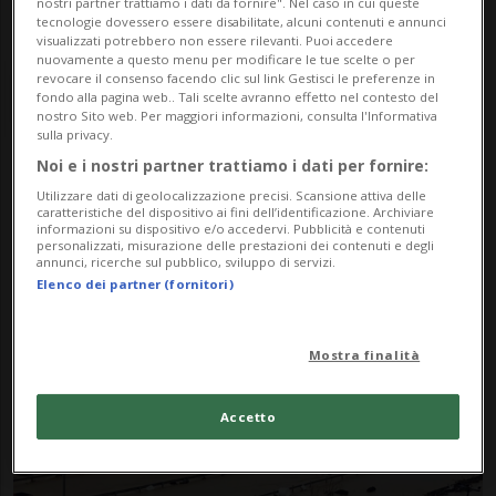
nostri partner trattiamo i dati da fornire". Nel caso in cui queste
tecnologie dovessero essere disabilitate, alcuni contenuti e annunci
visualizzati potrebbero non essere rilevanti. Puoi accedere
nuovamente a questo menu per modificare le tue scelte o per
revocare il consenso facendo clic sul link Gestisci le preferenze in
fondo alla pagina web.. Tali scelte avranno effetto nel contesto del
nostro Sito web. Per maggiori informazioni, consulta l'Informativa
sulla privacy.
Noi e i nostri partner trattiamo i dati per fornire:
Notizie su Shaheen
Utilizzare dati di geolocalizzazione precisi. Scansione attiva delle
caratteristiche del dispositivo ai fini dell’identificazione. Archiviare
informazioni su dispositivo e/o accedervi. Pubblicità e contenuti
personalizzati, misurazione delle prestazioni dei contenuti e degli
annunci, ricerche sul pubblico, sviluppo di servizi.
Segui le notizie e gli approfondimenti su
Elenco dei partner (fornitori)
Shaheen.
Mostra finalità
Accetto