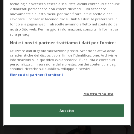
tecnologie dovessero essere disabilitate, alcuni contenuti e annunci
visualizzati potrebbero non essere rilevanti. Puoi accedere
nuovamente a questo menu per modificare le tue scelte o per
revocare il consenso facendo clic sul link Gestisci le preferenze in
fondo alla pagina web.. Tali scelte avranno effetto nel contesto del
nostro Sito web. Per maggiori informazioni, consulta l'Informativa
sulla privacy.
Noi e i nostri partner trattiamo i dati per fornire:
Notizie su Seven Sins
Utilizzare dati di geolocalizzazione precisi. Scansione attiva delle
caratteristiche del dispositivo ai fini dell’identificazione. Archiviare
informazioni su dispositivo e/o accedervi. Pubblicità e contenuti
personalizzati, misurazione delle prestazioni dei contenuti e degli
annunci, ricerche sul pubblico, sviluppo di servizi.
Segui le notizie e gli approfondimenti su
Elenco dei partner (fornitori)
Seven Sins.
Mostra finalità
Accetto