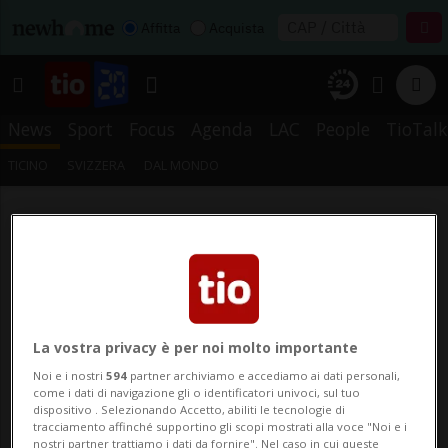
Affitta
Acquista
News
Sport
Focus
Agenda
LAC
People
TioTalk
TICINO
SVIZZERA
DAL MONDO
La vostra privacy è per noi molto importante
Noi e i nostri
594
partner archiviamo e accediamo ai dati personali,
come i dati di navigazione gli o identificatori univoci, sul tuo
dispositivo . Selezionando Accetto, abiliti le tecnologie di
tracciamento affinché supportino gli scopi mostrati alla voce "Noi e i
nostri partner trattiamo i dati da fornire". Nel caso in cui queste