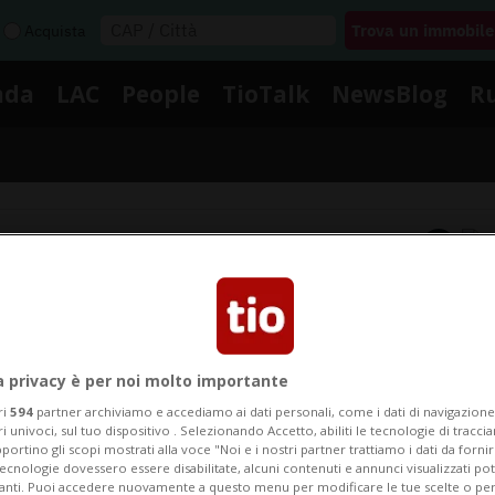
Acquista
nda
LAC
People
TioTalk
NewsBlog
R
Segnalaci
otizie su Servizio Trasfusiona
a privacy è per noi molto importante
ri
594
partner archiviamo e accediamo ai dati personali, come i dati di navigazione 
i le notizie e gli approfondimenti su Servizio Trasfusio
ri univoci, sul tuo dispositivo . Selezionando Accetto, abiliti le tecnologie di tracc
portino gli scopi mostrati alla voce "Noi e i nostri partner trattiamo i dati da fornir
tecnologie dovessero essere disabilitate, alcuni contenuti e annunci visualizzati 
vanti. Puoi accedere nuovamente a questo menu per modificare le tue scelte o per