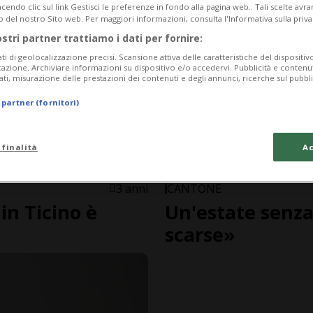
endo clic sul link Gestisci le preferenze in fondo alla pagina web.. Tali scelte avr
o del nostro Sito web. Per maggiori informazioni, consulta l'Informativa sulla priva
ostri partner trattiamo i dati per fornire:
ati di geolocalizzazione precisi. Scansione attiva delle caratteristiche del dispositivo 
icazione. Archiviare informazioni su dispositivo e/o accedervi. Pubblicità e contenu
ati, misurazione delle prestazioni dei contenuti e degli annunci, ricerche sul pubbl
 partner (fornitori)
 finalità
Ac
3 anni
CANTONE
in Ticino è
Un'estate senza
scarse»