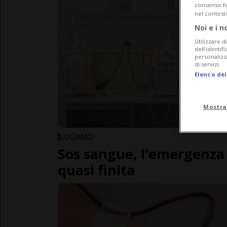
consenso fac
nel contest
Noi e i n
Utilizzare d
dell’identif
personalizz
di servizi.
Elenco dei
Mostra
LUGANO
Sos sangue, l'emergenza 
quasi finita