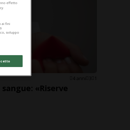
anno effetto
cy.
ai fini
ti
ico, sviluppo
cetto
4 anni
3
1
 sangue: «Riserve