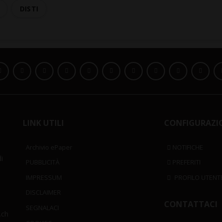
DISTI
LINK UTILI
CONFIGURAZI
Archivio ePaper
NOTIFICHE
i
PUBBLICITÀ
PREFERITI
IMPRESSUM
PROFILO UTENT
DISCLAIMER
CONTATTACI
SEGNALACI
.ch