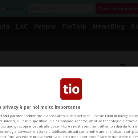
Acquista
nda
LAC
People
TioTalk
NewsBlog
R
Segnalaci
Notizie su Saluto Romano
a privacy è per noi molto importante
egui le notizie e gli approfondimenti su Saluto Roman
ri
594
partner archiviamo e accediamo ai dati personali, come i dati di navigazione 
ri univoci, sul tuo dispositivo . Selezionando Accetto, abiliti le tecnologie di tracc
portino gli scopi mostrati alla voce "Noi e i nostri partner trattiamo i dati da fornir
tecnologie dovessero essere disabilitate, alcuni contenuti e annunci visualizzati 
vanti. Puoi accedere nuovamente a questo menu per modificare le tue scelte o per