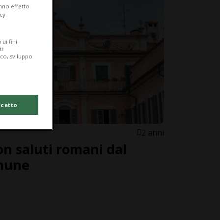
anno effetto
cy.
ai fini
ti
ico, sviluppo
cetto
2 anni
on saluti romani dal
mune