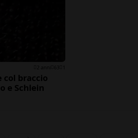
2 anni
63
1
 col braccio
o e Schlein