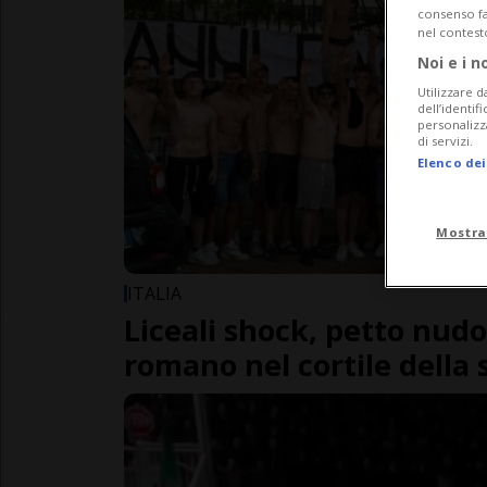
consenso fac
nel contest
Noi e i n
Utilizzare d
dell’identif
personalizz
di servizi.
Elenco dei
Mostra
ITALIA
Liceali shock, petto nudo
romano nel cortile della 