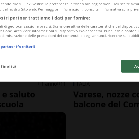
endo clic sul link Gestisci le preferenze in fondo alla pagina web.. Tali scelte avr
o del nostro Sito web. Per maggiori informazioni, consulta l'Informativa sulla priva
ostri partner trattiamo i dati per fornire:
ati di geolocalizzazione precisi. Scansione attiva delle caratteristiche del dispositivo 
icazione. Archiviare informazioni su dispositivo e/o accedervi. Pubblicità e contenu
ati, misurazione delle prestazioni dei contenuti e degli annunci, ricerche sul pubbl
 partner (fornitori)
 finalità
Ac
1 anno
11
ITALIA
 e saluto
Varese, nozze c
scuola
balcone del Co