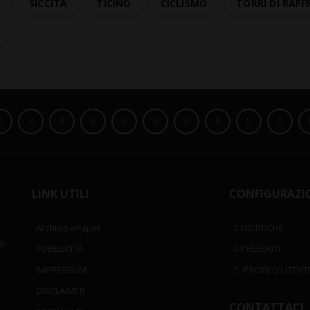
A
SICCITÀ
TICINO
CICLISMO
TORRI DI RAF
LINK UTILI
CONFIGURAZI
Archivio ePaper
NOTIFICHE
i
PUBBLICITÀ
PREFERITI
IMPRESSUM
PROFILO UTENT
DISCLAIMER
CONTATTACI