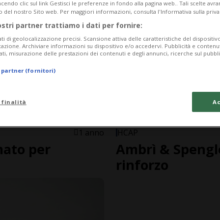
endo clic sul link Gestisci le preferenze in fondo alla pagina web.. Tali scelte avr
o del nostro Sito web. Per maggiori informazioni, consulta l'Informativa sulla priva
ostri partner trattiamo i dati per fornire:
ati di geolocalizzazione precisi. Scansione attiva delle caratteristiche del dispositivo 
icazione. Archiviare informazioni su dispositivo e/o accedervi. Pubblicità e contenu
ati, misurazione delle prestazioni dei contenuti e degli annunci, ricerche sul pubbl
 partner (fornitori)
 finalità
Ac
1 anno
HCAP
mato per
Ambrì & Spengle
rinforzo