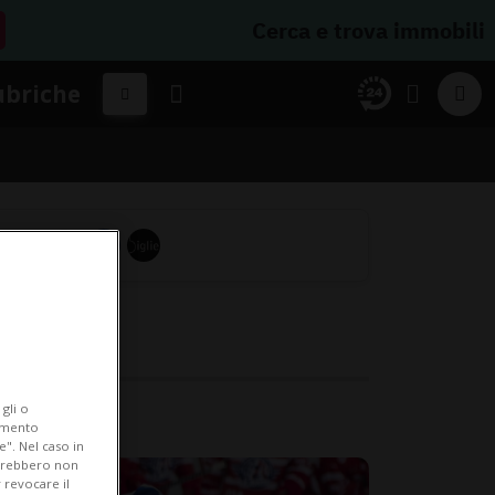
Cerca e trova immobili
ubriche
gli o
iamento
e". Nel caso in
potrebbero non
 revocare il