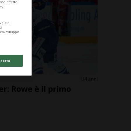
anno effetto
cy.
ai fini
ti
ico, sviluppo
cetto
4 anni
r: Rowe è il primo