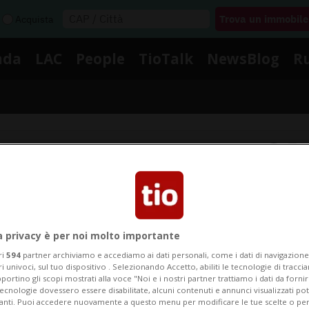
Acquista
nda
LAC
People
TioTalk
NewsBlog
R
Segnalaci
Notizie su Rowe
a privacy è per noi molto importante
ri
594
partner archiviamo e accediamo ai dati personali, come i dati di navigazione 
Segui le notizie e gli approfondimenti su Rowe.
ri univoci, sul tuo dispositivo . Selezionando Accetto, abiliti le tecnologie di tracc
portino gli scopi mostrati alla voce "Noi e i nostri partner trattiamo i dati da fornir
tecnologie dovessero essere disabilitate, alcuni contenuti e annunci visualizzati 
vanti. Puoi accedere nuovamente a questo menu per modificare le tue scelte o per