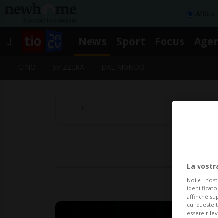
Affitta
News
Sport
Focus
Age
TICINO
SVIZZERA
DAL MONDO
La vostr
Noi e i nost
identificato
affinché sup
cui queste 
essere rile