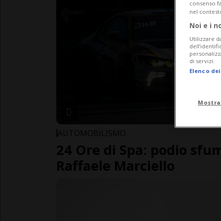
consenso fac
nel contest
Noi e i n
Utilizzare d
dell’identif
personalizz
di servizi.
Elenco dei
Mostra
AUTOMOBILISMO
24 Ore di Spa: podio sfu
Raffaele Marciello