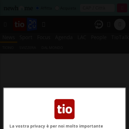
Affitta
Acquista
News
Sport
Focus
Agenda
LAC
People
TioTalk
TICINO
SVIZZERA
DAL MONDO
La vostra privacy è per noi molto importante