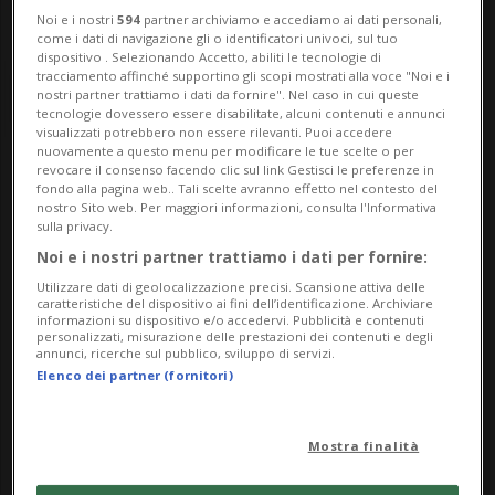
Noi e i nostri
594
partner archiviamo e accediamo ai dati personali,
come i dati di navigazione gli o identificatori univoci, sul tuo
dispositivo . Selezionando Accetto, abiliti le tecnologie di
tracciamento affinché supportino gli scopi mostrati alla voce "Noi e i
nostri partner trattiamo i dati da fornire". Nel caso in cui queste
tecnologie dovessero essere disabilitate, alcuni contenuti e annunci
visualizzati potrebbero non essere rilevanti. Puoi accedere
nuovamente a questo menu per modificare le tue scelte o per
revocare il consenso facendo clic sul link Gestisci le preferenze in
Notizie su Rosita
fondo alla pagina web.. Tali scelte avranno effetto nel contesto del
nostro Sito web. Per maggiori informazioni, consulta l'Informativa
Celentano
sulla privacy.
Noi e i nostri partner trattiamo i dati per fornire:
Utilizzare dati di geolocalizzazione precisi. Scansione attiva delle
caratteristiche del dispositivo ai fini dell’identificazione. Archiviare
Segui le notizie e gli approfondimenti su
informazioni su dispositivo e/o accedervi. Pubblicità e contenuti
personalizzati, misurazione delle prestazioni dei contenuti e degli
Rosita Celentano.
annunci, ricerche sul pubblico, sviluppo di servizi.
Elenco dei partner (fornitori)
Mostra finalità