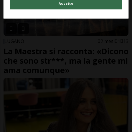
Accetto
LUGANO
2 mesi
1
13
La Maestra si racconta: «Dicono
che sono str***, ma la gente mi
ama comunque»