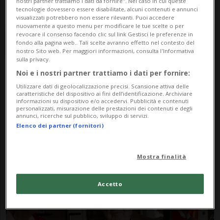
nostri partner trattiamo i dati da fornire". Nel caso in cui queste
tecnologie dovessero essere disabilitate, alcuni contenuti e annunci
visualizzati potrebbero non essere rilevanti. Puoi accedere
nuovamente a questo menu per modificare le tue scelte o per
revocare il consenso facendo clic sul link Gestisci le preferenze in
fondo alla pagina web.. Tali scelte avranno effetto nel contesto del
nostro Sito web. Per maggiori informazioni, consulta l'Informativa
sulla privacy.
Noi e i nostri partner trattiamo i dati per fornire:
Notizie su Robert
Utilizzare dati di geolocalizzazione precisi. Scansione attiva delle
caratteristiche del dispositivo ai fini dell’identificazione. Archiviare
Haussmann
informazioni su dispositivo e/o accedervi. Pubblicità e contenuti
personalizzati, misurazione delle prestazioni dei contenuti e degli
annunci, ricerche sul pubblico, sviluppo di servizi.
Elenco dei partner (fornitori)
Segui le notizie e gli approfondimenti su
Robert Haussmann.
Mostra finalità
Accetto