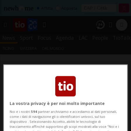
Affitta
Acquista
News
Sport
Focus
Agenda
LAC
People
TioTalk
TICINO
SVIZZERA
DAL MONDO
La vostra privacy è per noi molto importante
Noi e i nostri
594
partner archiviamo e accediamo ai dati personali,
come i dati di navigazione gli o identificatori univoci, sul tuo
dispositivo . Selezionando Accetto, abiliti le tecnologie di
tracciamento affinché supportino gli scopi mostrati alla voce "Noi e i