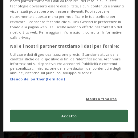
nostri partner trattiamo i dati da fornire". Nel caso in cui queste
tecnologie dovessero essere disabilitate, alcuni contenuti e annunci
visualizzati potrebbero non essere rilevanti. Puoi accedere
nuovamente a questo menu per modificare le tue scelte o per
revocare il consenso facendo clic sul link Gestisci le preferenze in
fondo alla pagina web.. Tali scelte avranno effetto nel contesto del
nostro Sito web. Per maggiori informazioni, consulta l'Informativa
sulla privacy.
Noi e i nostri partner trattiamo i dati per fornire:
Notizie su Ripetizione
Utilizzare dati di geolocalizzazione precisi. Scansione attiva delle
caratteristiche del dispositivo ai fini dell’identificazione. Archiviare
informazioni su dispositivo e/o accedervi. Pubblicità e contenuti
personalizzati, misurazione delle prestazioni dei contenuti e degli
annunci, ricerche sul pubblico, sviluppo di servizi.
Segui le notizie e gli approfondimenti su
Elenco dei partner (fornitori)
Ripetizione.
Mostra finalità
Accetto