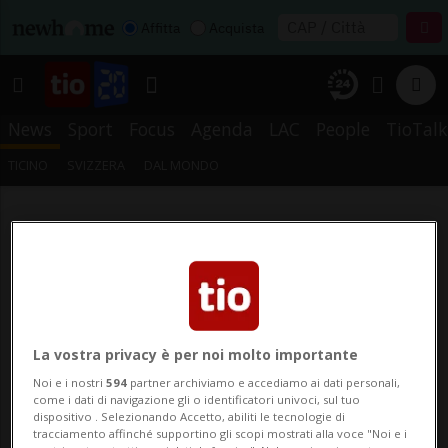
Affitta
Acquista
News
Sport
Focus
Agenda
LAC
People
TioTalk
TICINO
SVIZZERA
DAL MONDO
La vostra privacy è per noi molto importante
Noi e i nostri
594
partner archiviamo e accediamo ai dati personali,
come i dati di navigazione gli o identificatori univoci, sul tuo
dispositivo . Selezionando Accetto, abiliti le tecnologie di
tracciamento affinché supportino gli scopi mostrati alla voce "Noi e i