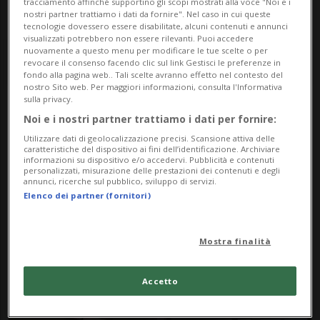
tracciamento affinché supportino gli scopi mostrati alla voce "Noi e i
nostri partner trattiamo i dati da fornire". Nel caso in cui queste
tecnologie dovessero essere disabilitate, alcuni contenuti e annunci
visualizzati potrebbero non essere rilevanti. Puoi accedere
nuovamente a questo menu per modificare le tue scelte o per
revocare il consenso facendo clic sul link Gestisci le preferenze in
fondo alla pagina web.. Tali scelte avranno effetto nel contesto del
nostro Sito web. Per maggiori informazioni, consulta l'Informativa
sulla privacy.
Notizie su Riparazioni
Noi e i nostri partner trattiamo i dati per fornire:
Utilizzare dati di geolocalizzazione precisi. Scansione attiva delle
Auto
caratteristiche del dispositivo ai fini dell’identificazione. Archiviare
informazioni su dispositivo e/o accedervi. Pubblicità e contenuti
personalizzati, misurazione delle prestazioni dei contenuti e degli
annunci, ricerche sul pubblico, sviluppo di servizi.
Elenco dei partner (fornitori)
Segui le notizie e gli approfondimenti su
Riparazioni Auto.
Mostra finalità
Accetto