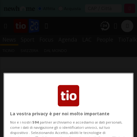
Affitta
Acquista
News
Sport
Focus
Agenda
LAC
People
TioTalk
TICINO
SVIZZERA
DAL MONDO
La vostra privacy è per noi molto importante
Noi e i nostri
594
partner archiviamo e accediamo ai dati personali,
come i dati di navigazione gli o identificatori univoci, sul tuo
dispositivo . Selezionando Accetto, abiliti le tecnologie di