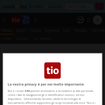
Affitta
Acquista
News
Sport
Focus
Agenda
LAC
People
TioTalk
TICINO
SVIZZERA
DAL MONDO
La vostra privacy è per noi molto importante
Noi e i nostri
594
partner archiviamo e accediamo ai dati personali,
come i dati di navigazione gli o identificatori univoci, sul tuo
dispositivo . Selezionando Accetto, abiliti le tecnologie di
tracciamento affinché supportino gli scopi mostrati alla voce "Noi e i