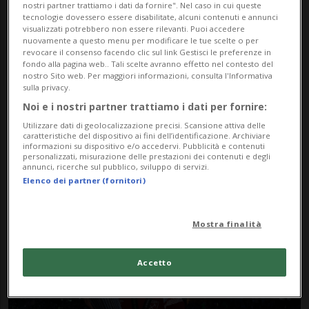
nostri partner trattiamo i dati da fornire". Nel caso in cui queste
tecnologie dovessero essere disabilitate, alcuni contenuti e annunci
visualizzati potrebbero non essere rilevanti. Puoi accedere
nuovamente a questo menu per modificare le tue scelte o per
revocare il consenso facendo clic sul link Gestisci le preferenze in
fondo alla pagina web.. Tali scelte avranno effetto nel contesto del
nostro Sito web. Per maggiori informazioni, consulta l'Informativa
sulla privacy.
Noi e i nostri partner trattiamo i dati per fornire:
Notizie su Rice
Utilizzare dati di geolocalizzazione precisi. Scansione attiva delle
caratteristiche del dispositivo ai fini dell’identificazione. Archiviare
informazioni su dispositivo e/o accedervi. Pubblicità e contenuti
personalizzati, misurazione delle prestazioni dei contenuti e degli
Segui le notizie e gli approfondimenti su
annunci, ricerche sul pubblico, sviluppo di servizi.
Elenco dei partner (fornitori)
Rice.
Mostra finalità
Accetto