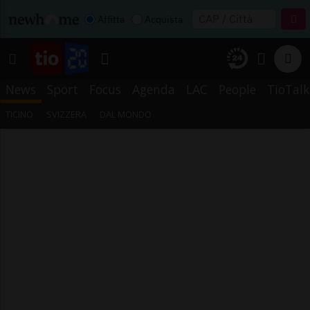
Affitta
Acquista
News
Sport
Focus
Agenda
LAC
People
TioTalk
TICINO
SVIZZERA
DAL MONDO