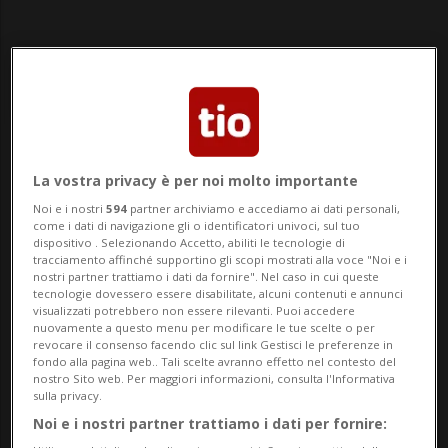
Notizie su Re Magi
La vostra privacy è per noi molto importante
Noi e i nostri
594
partner archiviamo e accediamo ai dati personali,
come i dati di navigazione gli o identificatori univoci, sul tuo
Segui le notizie e gli approfondimenti su Re
dispositivo . Selezionando Accetto, abiliti le tecnologie di
tracciamento affinché supportino gli scopi mostrati alla voce "Noi e i
Magi.
nostri partner trattiamo i dati da fornire". Nel caso in cui queste
tecnologie dovessero essere disabilitate, alcuni contenuti e annunci
visualizzati potrebbero non essere rilevanti. Puoi accedere
nuovamente a questo menu per modificare le tue scelte o per
revocare il consenso facendo clic sul link Gestisci le preferenze in
fondo alla pagina web.. Tali scelte avranno effetto nel contesto del
nostro Sito web. Per maggiori informazioni, consulta l'Informativa
sulla privacy.
Noi e i nostri partner trattiamo i dati per fornire: