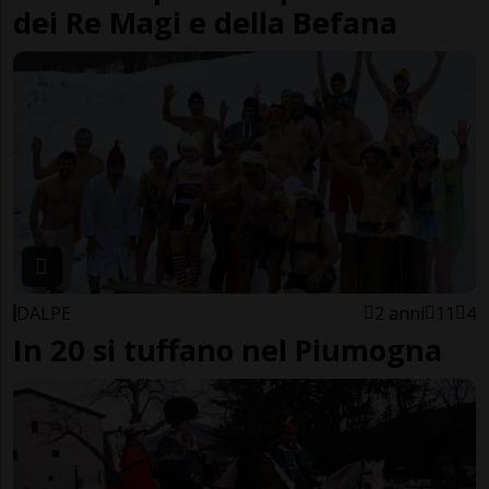
dei Re Magi e della Befana
DALPE
2 anni
11
4
In 20 si tuffano nel Piumogna