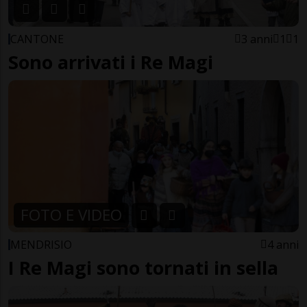
CANTONE
3 anni
1
1
Sono arrivati i Re Magi
FOTO E VIDEO
MENDRISIO
4 anni
I Re Magi sono tornati in sella