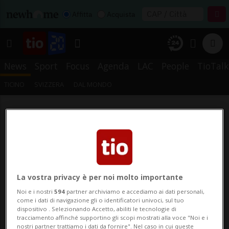
Affitta
Acquista
News
Sport
Focus
Agenda
LAC
People
TioTalk
TICINO
SVIZZERA
DAL MONDO
La vostra privacy è per noi molto importante
Noi e i nostri
594
partner archiviamo e accediamo ai dati personali,
come i dati di navigazione gli o identificatori univoci, sul tuo
dispositivo . Selezionando Accetto, abiliti le tecnologie di
tracciamento affinché supportino gli scopi mostrati alla voce "Noi e i
nostri partner trattiamo i dati da fornire". Nel caso in cui queste