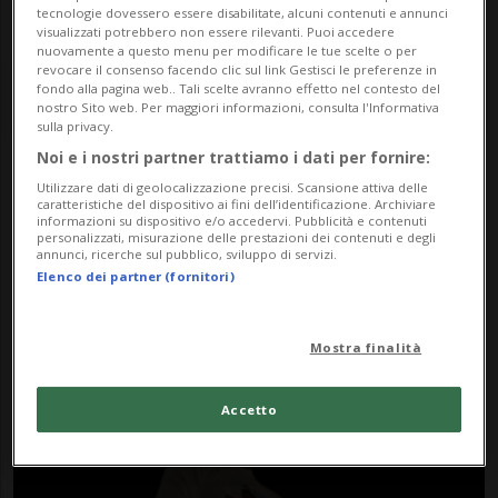
tecnologie dovessero essere disabilitate, alcuni contenuti e annunci
visualizzati potrebbero non essere rilevanti. Puoi accedere
nuovamente a questo menu per modificare le tue scelte o per
revocare il consenso facendo clic sul link Gestisci le preferenze in
fondo alla pagina web.. Tali scelte avranno effetto nel contesto del
nostro Sito web. Per maggiori informazioni, consulta l'Informativa
sulla privacy.
Noi e i nostri partner trattiamo i dati per fornire:
Notizie su Rapper Anti
Utilizzare dati di geolocalizzazione precisi. Scansione attiva delle
caratteristiche del dispositivo ai fini dell’identificazione. Archiviare
informazioni su dispositivo e/o accedervi. Pubblicità e contenuti
Semita
personalizzati, misurazione delle prestazioni dei contenuti e degli
annunci, ricerche sul pubblico, sviluppo di servizi.
Elenco dei partner (fornitori)
Segui le notizie e gli approfondimenti su
Rapper Anti Semita.
Mostra finalità
Accetto