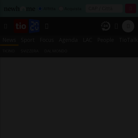
Affitta
Acquista
News
Sport
Focus
Agenda
LAC
People
TioTalk
TICINO
SVIZZERA
DAL MONDO