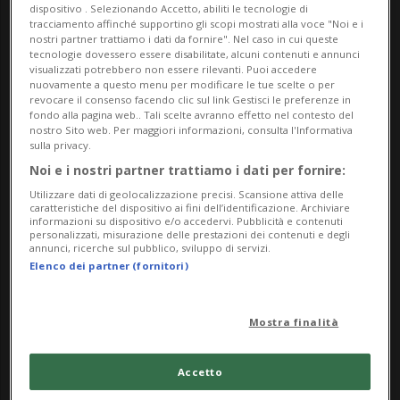
dispositivo . Selezionando Accetto, abiliti le tecnologie di
tracciamento affinché supportino gli scopi mostrati alla voce "Noi e i
nostri partner trattiamo i dati da fornire". Nel caso in cui queste
tecnologie dovessero essere disabilitate, alcuni contenuti e annunci
visualizzati potrebbero non essere rilevanti. Puoi accedere
nuovamente a questo menu per modificare le tue scelte o per
revocare il consenso facendo clic sul link Gestisci le preferenze in
fondo alla pagina web.. Tali scelte avranno effetto nel contesto del
ITALIA
4 anni
38
nostro Sito web. Per maggiori informazioni, consulta l'Informativa
sulla privacy.
Super green pass, è linea dura
Noi e i nostri partner trattiamo i dati per fornire:
contro i "No vax"
Utilizzare dati di geolocalizzazione precisi. Scansione attiva delle
caratteristiche del dispositivo ai fini dell’identificazione. Archiviare
informazioni su dispositivo e/o accedervi. Pubblicità e contenuti
personalizzati, misurazione delle prestazioni dei contenuti e degli
annunci, ricerche sul pubblico, sviluppo di servizi.
Elenco dei partner (fornitori)
Mostra finalità
Accetto
FOTO