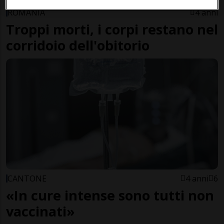
ROMANIA
4 anni
Troppi morti, i corpi restano nel
corridoio dell'obitorio
CANTONE
4 anni
6
«In cure intense sono tutti non
vaccinati»