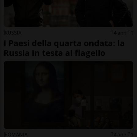
RUSSIA
4 anni
1
I Paesi della quarta ondata: la
Russia in testa al flagello
ROMANIA
4 anni
1