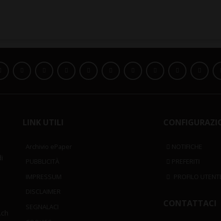
LINK UTILI
CONFIGURAZI
Archivio ePaper
NOTIFICHE
i
PUBBLICITÀ
PREFERITI
IMPRESSUM
PROFILO UTENT
DISCLAIMER
CONTATTACI
SEGNALACI
.ch