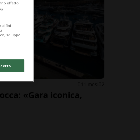
anno effetto
cy.
ai fini
ti
ico, sviluppo
cetto
11 mesi
2
occa: «Gara iconica,