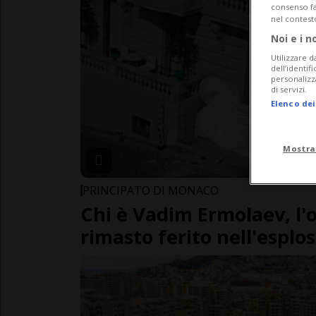
consenso fac
nel contest
Noi e i n
Utilizzare d
dell’identif
personalizz
di servizi.
Elenco dei
Mostra
PRINCIPATO DI MONACO
Chi è Vadim Ermolaev, l'
rimasto ferito nell'esplo