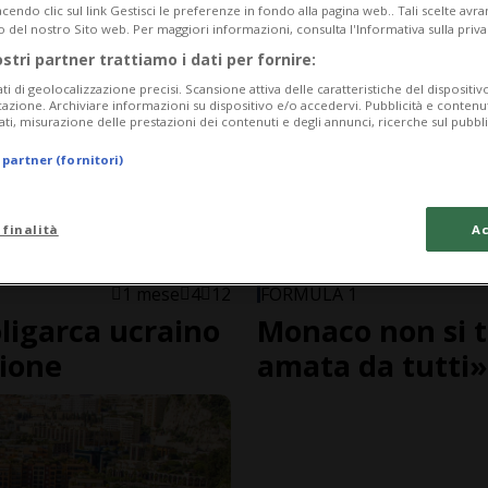
endo clic sul link Gestisci le preferenze in fondo alla pagina web.. Tali scelte avr
o del nostro Sito web. Per maggiori informazioni, consulta l'Informativa sulla priva
ostri partner trattiamo i dati per fornire:
ati di geolocalizzazione precisi. Scansione attiva delle caratteristiche del dispositivo 
icazione. Archiviare informazioni su dispositivo e/o accedervi. Pubblicità e contenu
ati, misurazione delle prestazioni dei contenuti e degli annunci, ricerche sul pubbl
 partner (fornitori)
 finalità
Ac
1 mese
4
12
FORMULA 1
oligarca ucraino
Monaco non si t
sione
amata da tutti»