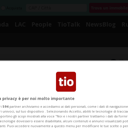
Acquista
nda
LAC
People
TioTalk
NewsBlog
R
Segnalaci
otizie su Principato Di Mona
a privacy è per noi molto importante
ri
594
partner archiviamo e accediamo ai dati personali, come i dati di navigazione 
i le notizie e gli approfondimenti su Principato Di Mo
ri univoci, sul tuo dispositivo . Selezionando Accetto, abiliti le tecnologie di tracc
portino gli scopi mostrati alla voce "Noi e i nostri partner trattiamo i dati da fornir
tecnologie dovessero essere disabilitate, alcuni contenuti e annunci visualizzati 
vanti. Puoi accedere nuovamente a questo menu per modificare le tue scelte o per