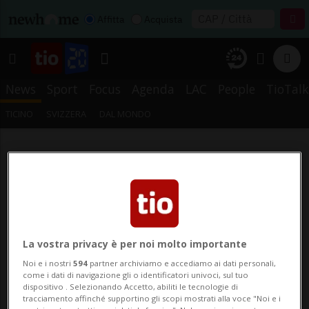
Affitta
Acquista
News
Sport
Focus
Agenda
LAC
People
TioTalk
TICINO
SVIZZERA
DAL MONDO
La vostra privacy è per noi molto importante
Noi e i nostri
594
partner archiviamo e accediamo ai dati personali,
come i dati di navigazione gli o identificatori univoci, sul tuo
dispositivo . Selezionando Accetto, abiliti le tecnologie di
tracciamento affinché supportino gli scopi mostrati alla voce "Noi e i