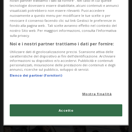
nostri partner trattiamo i dati da fornire". Nel caso in cui queste
tecnologie dovessero essere disabilitate, alcuni contenuti e annunci
visualizzati potrebbero non essere rilevanti. Puoi accedere
nuovamente a questo menu per modificare le tue scelte o per
revocare il consenso facendo clic sul link Gestisci le preferenze in
fondo alla pagina web.. Tali scelte avranno effetto nel contesto del
nostro Sito web. Per maggiori informazioni, consulta l'Informativa
sulla privacy.
Noi e i nostri partner trattiamo i dati per fornire:
Notizie su Premier
Utilizzare dati di geolocalizzazione precisi. Scansione attiva delle
caratteristiche del dispositivo ai fini dell’identificazione. Archiviare
Cinese
informazioni su dispositivo e/o accedervi. Pubblicità e contenuti
personalizzati, misurazione delle prestazioni dei contenuti e degli
annunci, ricerche sul pubblico, sviluppo di servizi.
Elenco dei partner (fornitori)
Segui le notizie e gli approfondimenti su
Premier Cinese.
Mostra finalità
Accetto