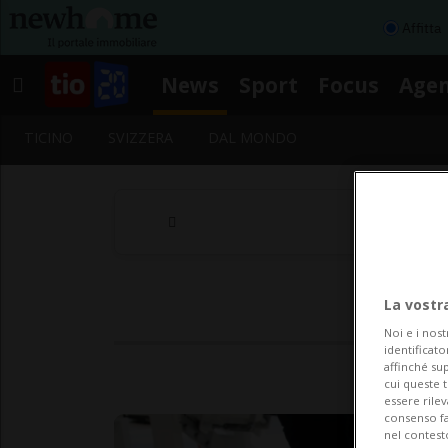
Affitta
News
Sport
Focus
Age
TICINO
SVIZZERA
DAL MONDO
La vostr
Noi e i nost
identificato
affinché sup
cui queste 
essere rile
consenso fac
nel contest