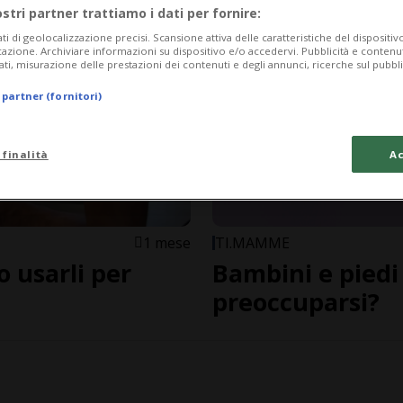
ostri partner trattiamo i dati per fornire:
ati di geolocalizzazione precisi. Scansione attiva delle caratteristiche del dispositivo 
icazione. Archiviare informazioni su dispositivo e/o accedervi. Pubblicità e contenu
ati, misurazione delle prestazioni dei contenuti e degli annunci, ricerche sul pubbl
 partner (fornitori)
 finalità
Ac
1 mese
TI.MAMME
o usarli per
Bambini e piedi
preoccuparsi?