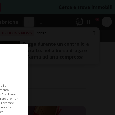
Cerca e trova immobili
1
ubriche
BREAKING NEWS
11:37
Fugge durante un controllo a
Muralto: nella borsa droga e
un’arma ad aria compressa
gli o
iamento
e". Nel caso in
potrebbero non
 revocare il
anno effetto
cy.