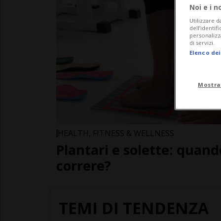
Noi e i n
Utilizzare d
dell’identif
personalizz
di servizi.
Elenco dei
Mostra
HEALTH, FITNESS & WELLNESS
Plantari e solette: quand
correre?
TEMI DI TENDENZA