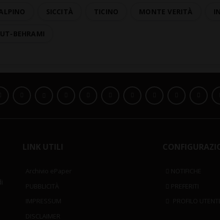
 ALPINO
SICCITÀ
TICINO
MONTE VERITÀ
I
GUT-BEHRAMI
LINK UTILI
CONFIGURAZI
Archivio ePaper
NOTIFICHE
i
PUBBLICITÀ
PREFERITI
IMPRESSUM
PROFILO UTENT
DISCLAIMER