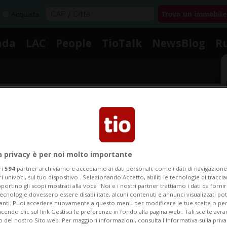
Acquista
nda
LAC
People
TioTalk
NewsBlog
R
Segnalaci
Notizie su Plantari
a privacy è per noi molto importante
ri
594
partner archiviamo e accediamo ai dati personali, come i dati di navigazione 
ri univoci, sul tuo dispositivo . Selezionando Accetto, abiliti le tecnologie di tracc
portino gli scopi mostrati alla voce "Noi e i nostri partner trattiamo i dati da fornir
Segui le notizie e gli approfondimenti su Plantari.
tecnologie dovessero essere disabilitate, alcuni contenuti e annunci visualizzati 
vanti. Puoi accedere nuovamente a questo menu per modificare le tue scelte o per
endo clic sul link Gestisci le preferenze in fondo alla pagina web.. Tali scelte avr
o del nostro Sito web. Per maggiori informazioni, consulta l'Informativa sulla priva