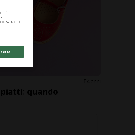
ai fini
ti
ico, sviluppo
cetto
4 anni
 piatti: quando