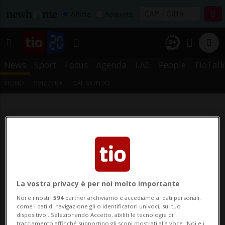
Affitta
Acquista
News
Sport
Focus
Agenda
LAC
People
TioTalk
TICINO
SVIZZERA
DAL MONDO
La vostra privacy è per noi molto importante
Noi e i nostri
594
partner archiviamo e accediamo ai dati personali,
come i dati di navigazione gli o identificatori univoci, sul tuo
dispositivo . Selezionando Accetto, abiliti le tecnologie di
tracciamento affinché supportino gli scopi mostrati alla voce "Noi e i