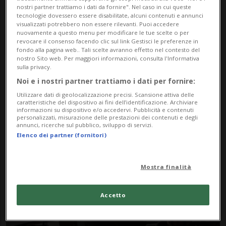
nostri partner trattiamo i dati da fornire". Nel caso in cui queste
tecnologie dovessero essere disabilitate, alcuni contenuti e annunci
visualizzati potrebbero non essere rilevanti. Puoi accedere
nuovamente a questo menu per modificare le tue scelte o per
revocare il consenso facendo clic sul link Gestisci le preferenze in
fondo alla pagina web.. Tali scelte avranno effetto nel contesto del
nostro Sito web. Per maggiori informazioni, consulta l'Informativa
sulla privacy.
Noi e i nostri partner trattiamo i dati per fornire:
Notizie su Piloti
Utilizzare dati di geolocalizzazione precisi. Scansione attiva delle
caratteristiche del dispositivo ai fini dell’identificazione. Archiviare
Tedeschi
informazioni su dispositivo e/o accedervi. Pubblicità e contenuti
personalizzati, misurazione delle prestazioni dei contenuti e degli
annunci, ricerche sul pubblico, sviluppo di servizi.
Elenco dei partner (fornitori)
Segui le notizie e gli approfondimenti su
Piloti Tedeschi.
Mostra finalità
Accetto